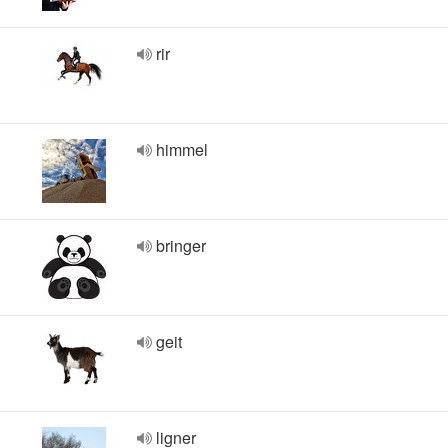
rir
himmel
bringer
geit
ligner