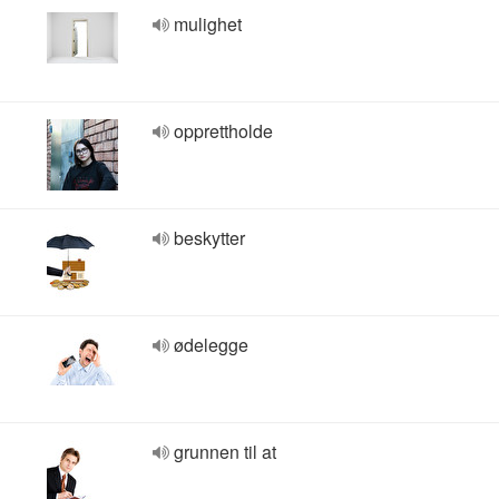
mulighet
opprettholde
beskytter
ødelegge
grunnen til at