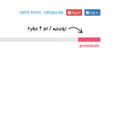
załóż konto
zaloguj się
log in
log in
premium