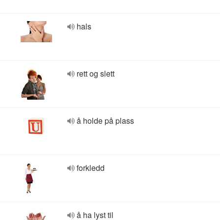
hals
rett og slett
å holde på plass
forkledd
å ha lyst til