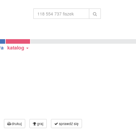
ła
katalog
drukuj
graj
sprawdź się