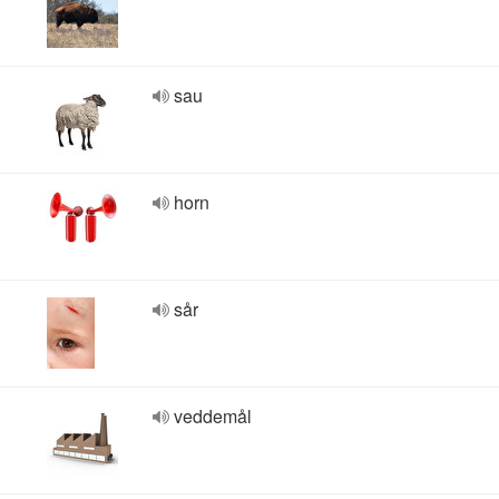
sau
horn
sår
veddemål