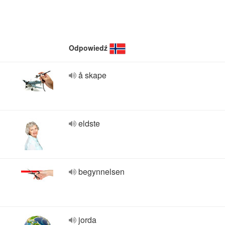
Odpowiedź
å skape
eldste
begynnelsen
jorda