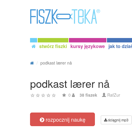
stwórz fiszki
kursy językowe
jak to dzia
podkast lærer nå
podkast lærer nå
0
38 fiszek
RafZur
rozpocznij naukę
ściągnij mp3