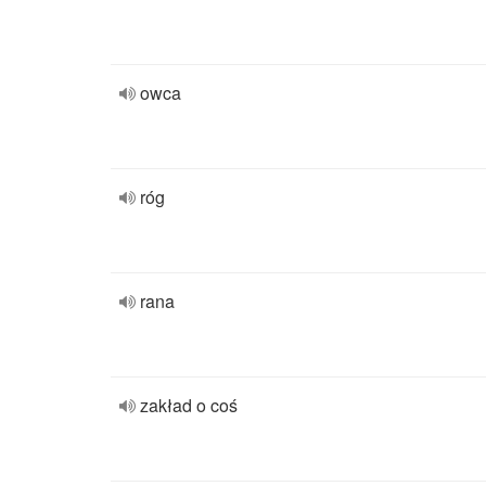
owca
róg
rana
zakład o coś