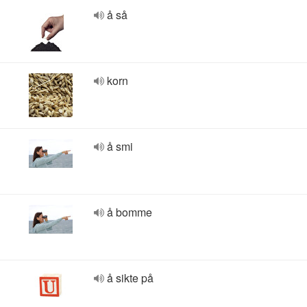
å så
korn
å smi
å bomme
å sikte på