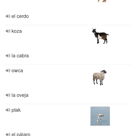
el cerdo
koza
la cabra
owca
la oveja
ptak
el pájaro