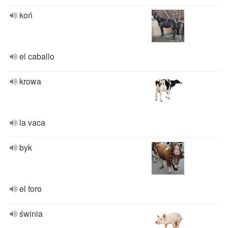
koń
el caballo
krowa
la vaca
byk
el toro
świnia