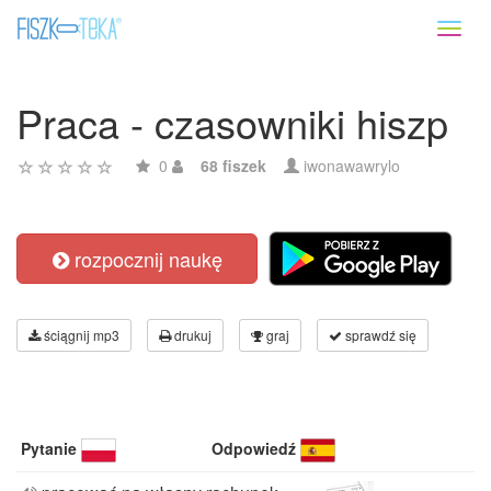
Toggl
naviga
Praca - czasowniki hiszp
0
68 fiszek
iwonawawrylo
rozpocznij naukę
ściągnij mp3
drukuj
graj
sprawdź się
Pytanie
Odpowiedź