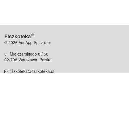
®
Fiszkoteka
© 2026 VocApp Sp. z o.o.
ul. Mielczarskiego 8 / 58
02-798 Warszawa, Polska
fiszkoteka@fiszkoteka.pl
NIP: 951 245 79 19
REGON: 369 727 696