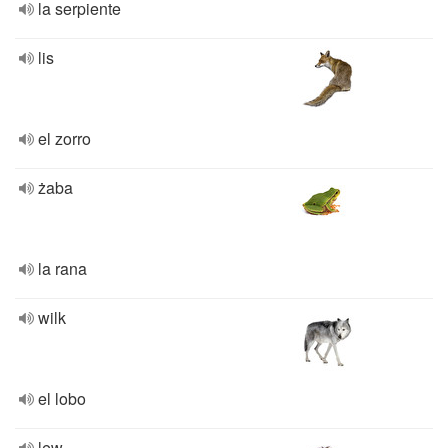
la serpiente
lis
el zorro
żaba
la rana
wilk
el lobo
lew