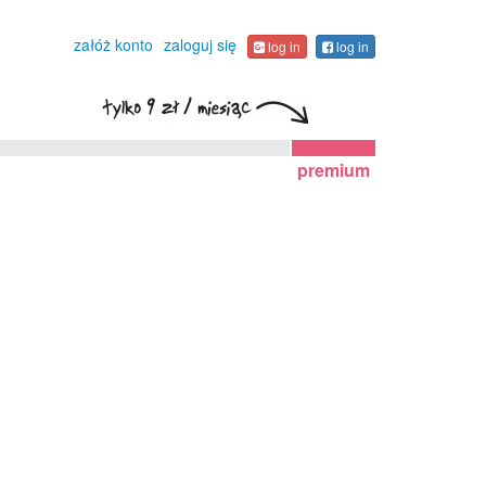
załóż konto
zaloguj się
log in
log in
premium