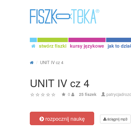
stwórz fiszki
kursy językowe
jak to dzia
UNIT IV cz 4
UNIT IV cz 4
0
25 fiszek
patrycjadroz
rozpocznij naukę
ściągnij mp3