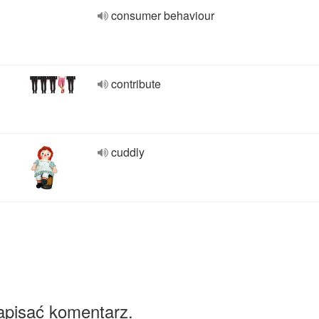
consumer behaviour
contribute
cuddly
apisać komentarz.