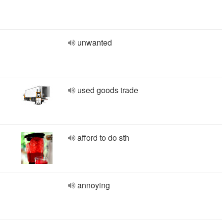
unwanted
used goods trade
afford to do sth
annoying