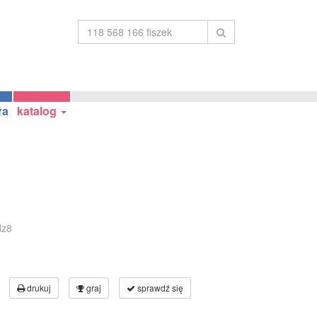
ła
katalog
dz8
drukuj
graj
sprawdź się