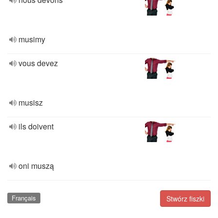
musimy
vous devez
musisz
ils doivent
oni muszą
Français
Stwórz fiszki