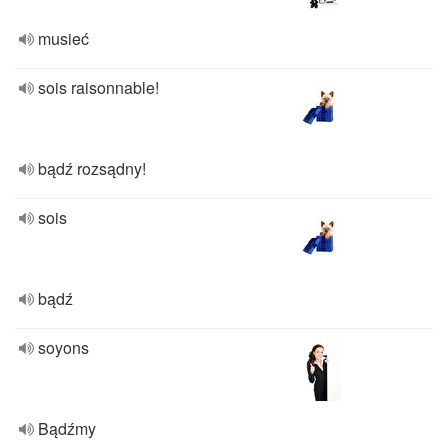
musieć
sois raisonnable!
bądź rozsądny!
sois
bądź
soyons
Bądźmy