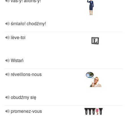
vas-y! allons-y!
śmiało! chodźmy!
lève-toi
Wstań
réveillons-nous
obudźmy się
promenez-vous