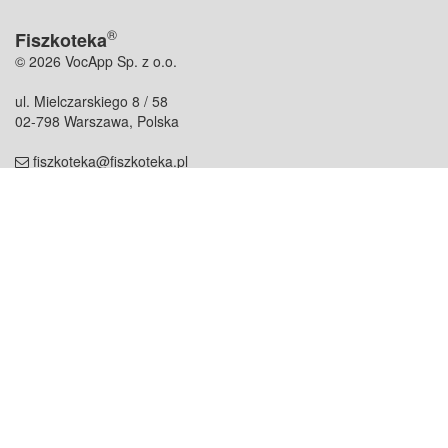
®
Fiszkoteka
© 2026 VocApp Sp. z o.o.
ul. Mielczarskiego 8 / 58
02-798 Warszawa, Polska
fiszkoteka@fiszkoteka.pl
NIP: 951 245 79 19
REGON: 369 727 696
Kontakt
O firmie
odezwij się do nas
o nas
współpraca
partnerzy