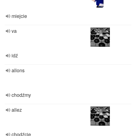
miejcie
va
idź
allons
chodźmy
allez
chodźcie