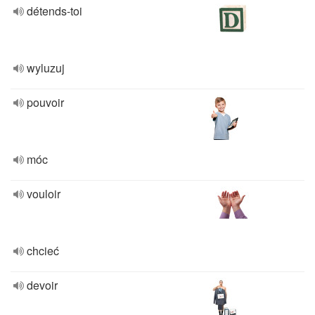
détends-toi
wyluzuj
pouvoir
móc
vouloir
chcieć
devoir