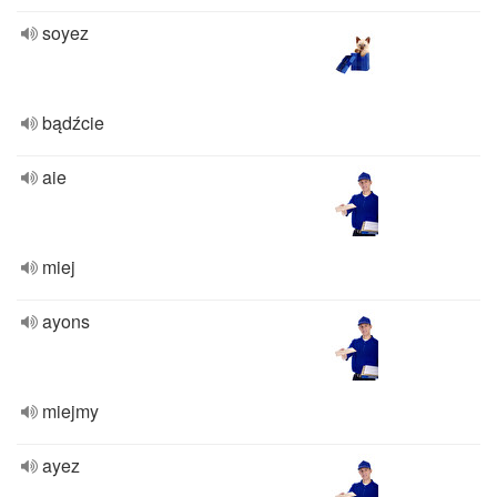
soyez
bądźcie
aie
miej
ayons
miejmy
ayez