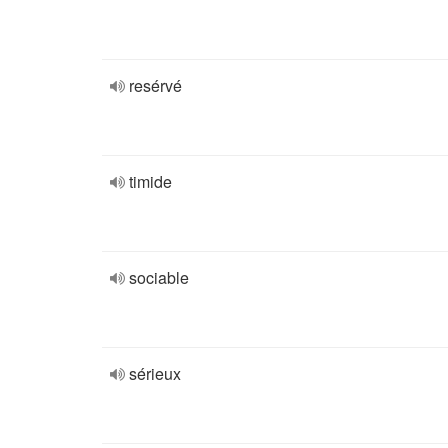
resérvé
timide
sociable
sérieux