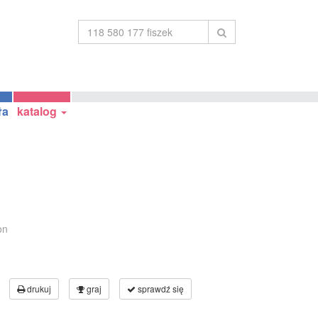
ła
katalog
on
drukuj
graj
sprawdź się