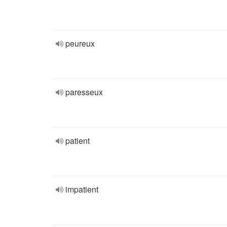
peureux
paresseux
patient
impatient