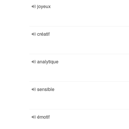
joyeux
créatif
analytique
sensible
émotif