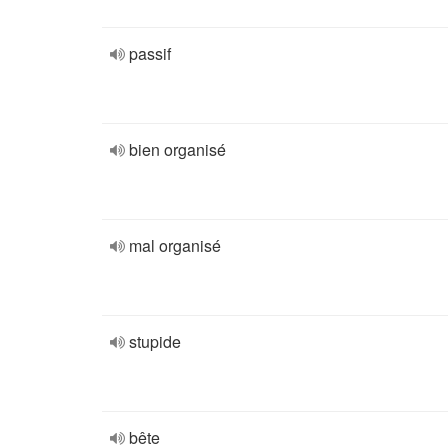
passif
bien organisé
mal organisé
stupide
bête