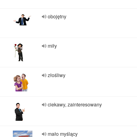
obojętny
miły
złośliwy
ciekawy, zainteresowany
mało myślący