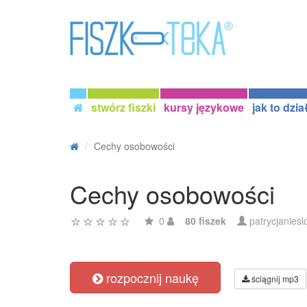
stwórz fiszki
kursy językowe
jak to dzia
Cechy osobowości
Cechy osobowości
0
80 fiszek
patrycjaniesl
rozpocznij naukę
ściągnij mp3