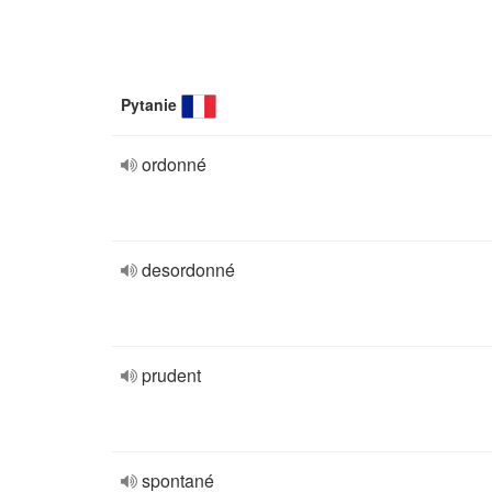
Pytanie
ordonné
desordonné
prudent
spontané