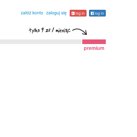
załóż konto
zaloguj się
log in
log in
premium