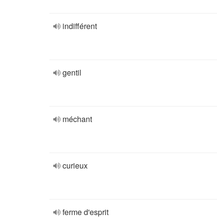
indifférent
gentil
méchant
curieux
ferme d'esprit