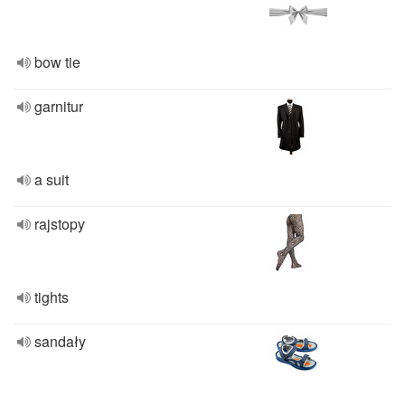
bow tie
garnitur
a suit
rajstopy
tights
sandały