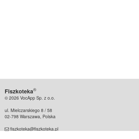
®
Fiszkoteka
© 2026 VocApp Sp. z o.o.
ul. Mielczarskiego 8 / 58
02-798 Warszawa, Polska
fiszkoteka@fiszkoteka.pl