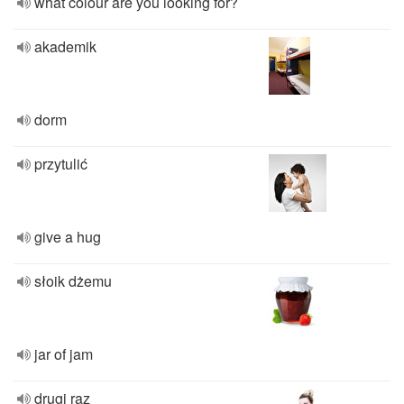
what colour are you looking for?
akademik
dorm
przytulić
give a hug
słoik dżemu
jar of jam
drugi raz