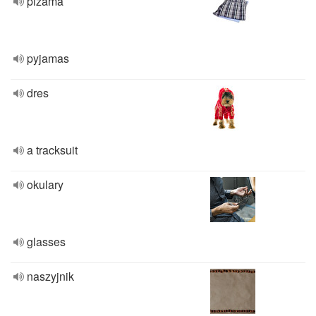
piżama
pyjamas
dres
a tracksuit
okulary
glasses
naszyjnik