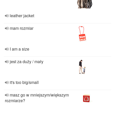
leather jacket
mam rozmiar
I am a size
jest za duży / mały
it's too big/small
masz go w mniejszym/większym
rozmiarze?