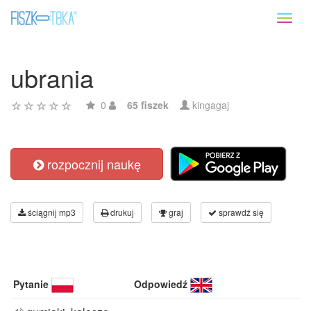
Toggl
naviga
ubrania
0
65 fiszek
kingagaj
rozpocznij naukę
ściągnij mp3
drukuj
graj
sprawdź się
Pytanie
Odpowiedź