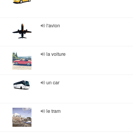
l'avion
la voiture
un car
le tram