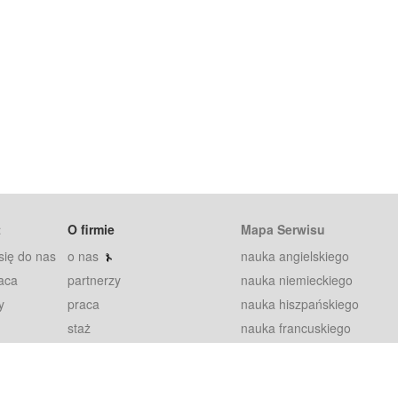
t
O firmie
Mapa Serwisu
się do nas
o nas
nauka angielskiego
aca
partnerzy
nauka niemieckiego
y
praca
nauka hiszpańskiego
staż
nauka francuskiego
blog
nauka rosyjskiego
in
2000+ opinii
nauka norweskiego
petytorów