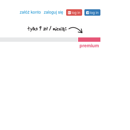
załóż konto
zaloguj się
log in
log in
premium