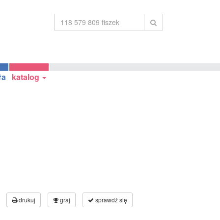
ła
katalog
drukuj
graj
sprawdź się