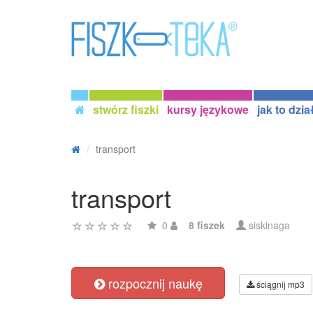
stwórz fiszki
kursy językowe
jak to dzia
transport
transport
0
8 fiszek
siskinaga
rozpocznij naukę
ściągnij mp3