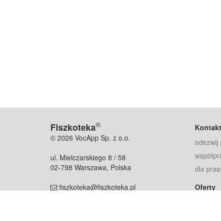
®
Fiszkoteka
Kontak
© 2026 VocApp Sp. z o.o.
odezwij 
współpr
ul. Mielczarskiego 8 / 58
02-798 Warszawa, Polska
dla pras
fiszkoteka@fiszkoteka.pl
Oferty
dla rodz
NIP: 951 245 79 19
dla kore
REGON: 369 727 696