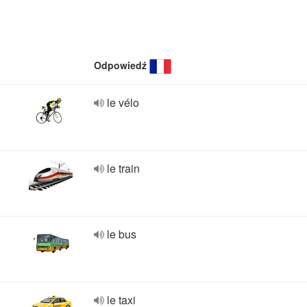
Odpowiedź
le vélo
le train
le bus
le taxi