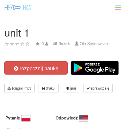
Toggl
naviga
unit 1
0
45 fiszek
Ola Sosnowska
rozpocznij naukę
ściągnij mp3
drukuj
graj
sprawdź się
Pytanie
Odpowiedź