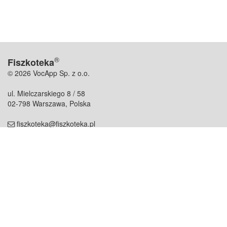
®
Fiszkoteka
© 2026 VocApp Sp. z o.o.
ul. Mielczarskiego 8 / 58
02-798 Warszawa, Polska
fiszkoteka@fiszkoteka.pl
NIP: 951 245 79 19
REGON: 369 727 696