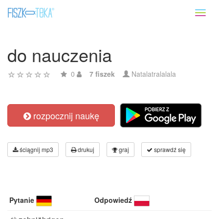
Toggl
naviga
do nauczenia
0
7 fiszek
Natalatralalala
rozpocznij naukę
ściągnij mp3
drukuj
graj
sprawdź się
Pytanie
Odpowiedź