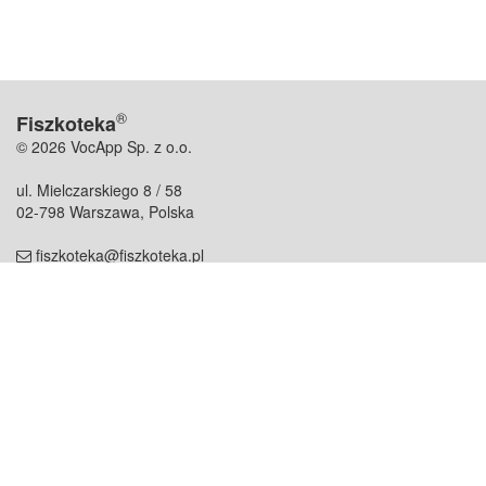
®
Fiszkoteka
© 2026 VocApp Sp. z o.o.
ul. Mielczarskiego 8 / 58
02-798 Warszawa, Polska
fiszkoteka@fiszkoteka.pl
NIP: 951 245 79 19
REGON: 369 727 696