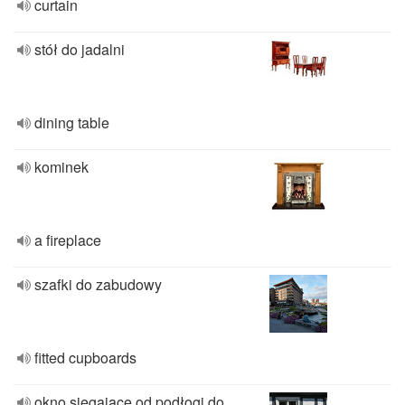
curtain
stół do jadalni
dining table
kominek
a fireplace
szafki do zabudowy
fitted cupboards
okno sięgające od podłogi do