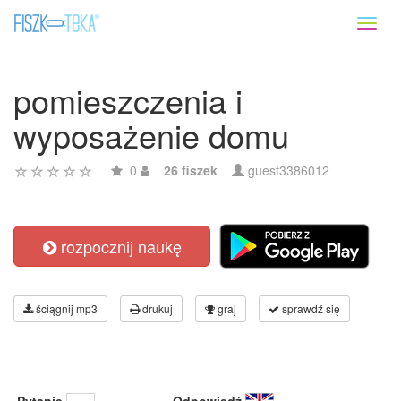
Toggl
naviga
pomieszczenia i
wyposażenie domu
0
26 fiszek
guest3386012
rozpocznij naukę
ściągnij mp3
drukuj
graj
sprawdź się