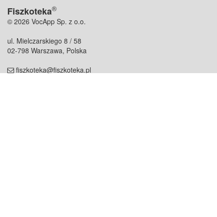
®
Fiszkoteka
© 2026 VocApp Sp. z o.o.
ul. Mielczarskiego 8 / 58
02-798 Warszawa, Polska
fiszkoteka@fiszkoteka.pl
NIP: 951 245 79 19
REGON: 369 727 696
Kontakt
O firmie
odezwij się do nas
o nas
współpraca
partnerzy