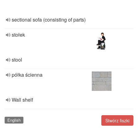
sectional sofa (consisting of parts)
stołek
stool
półka ścienna
Wall shelf
English
Stwórz fiszki