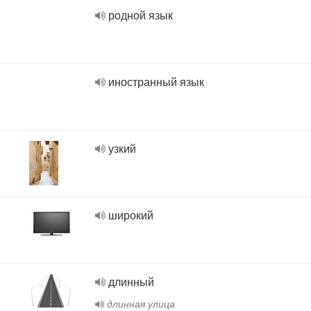
родной язык
иностранный язык
узкий
широкий
длинный
длинная улица