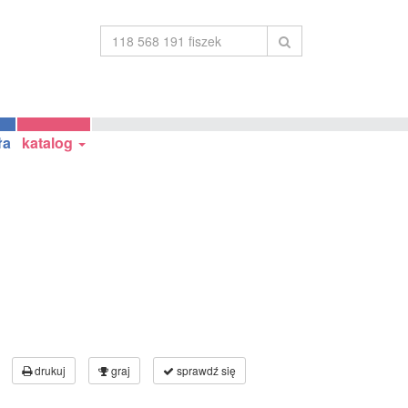
ła
katalog
drukuj
graj
sprawdź się