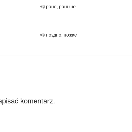
рано, раньше
поздно, позже
apisać komentarz.