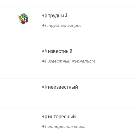
трудный
трудный вопрос
известный
известный журналист
неизвестный
интересный
интересная книга