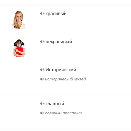
красивый
некрасивый
Исторический
исторический музей
главный
главный проспект