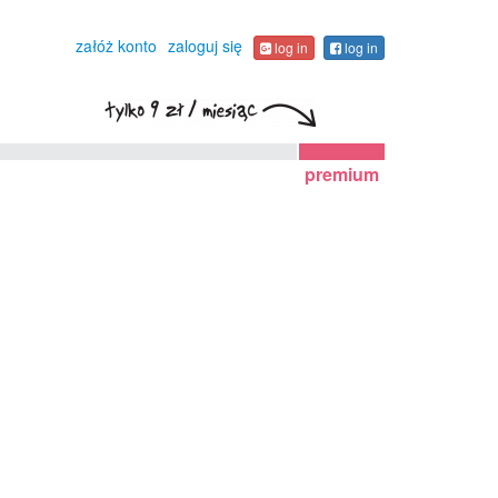
załóż konto
zaloguj się
log in
log in
premium