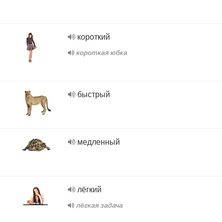
короткий
короткая юбка
быстрый
медленный
лёгкий
лёгкая задача