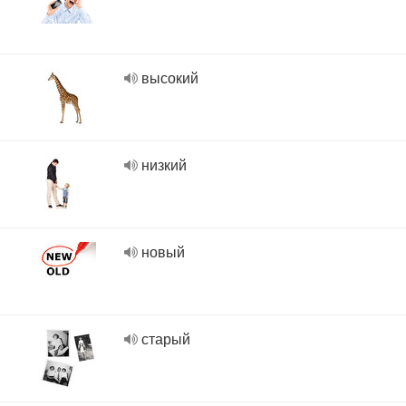
высокий
низкий
новый
старый