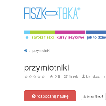
stwórz fiszki
kursy językowe
jak to dzia
przymiotniki
przymiotniki
0
27 fiszek
krynskaanna
rozpocznij naukę
ściągnij mp3