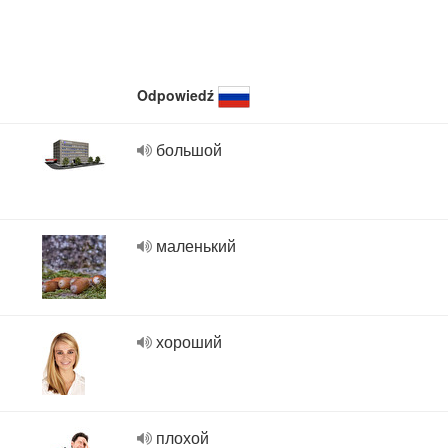
Odpowiedź
большой
маленький
хороший
плохой