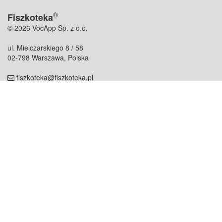
®
Fiszkoteka
© 2026 VocApp Sp. z o.o.
ul. Mielczarskiego 8 / 58
02-798 Warszawa, Polska
fiszkoteka@fiszkoteka.pl
NIP: 951 245 79 19
REGON: 369 727 696
Kontakt
O firmie
odezwij się do nas
o nas
współpraca
partnerzy