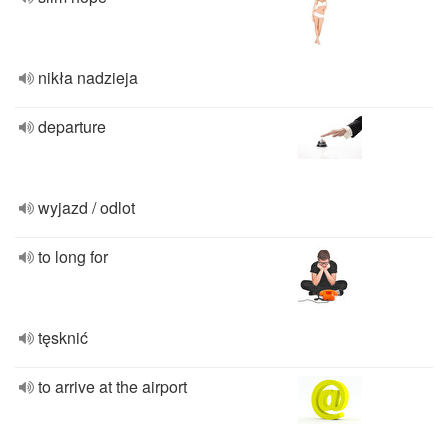
nikła nadzieja
departure
wyjazd / odlot
to long for
tęsknić
to arrive at the airport