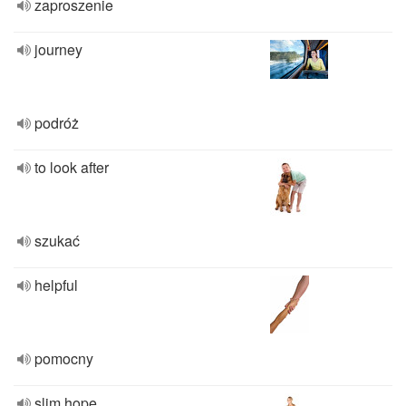
zaproszenie
journey
podróż
to look after
szukać
helpful
pomocny
slim hope