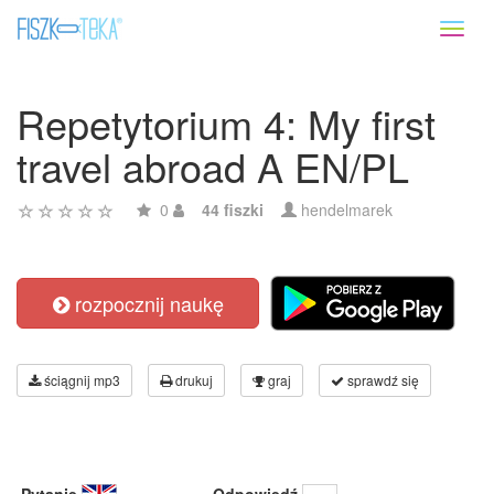
Toggl
naviga
Repetytorium 4: My first
travel abroad A EN/PL
0
44 fiszki
hendelmarek
rozpocznij naukę
ściągnij mp3
drukuj
graj
sprawdź się