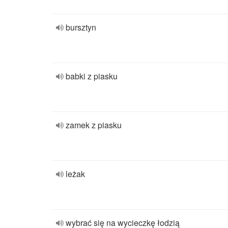
bursztyn
babki z piasku
zamek z piasku
leżak
wybrać się na wycieczkę łodzią