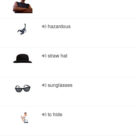
hazardous
straw hat
sunglasses
to hide