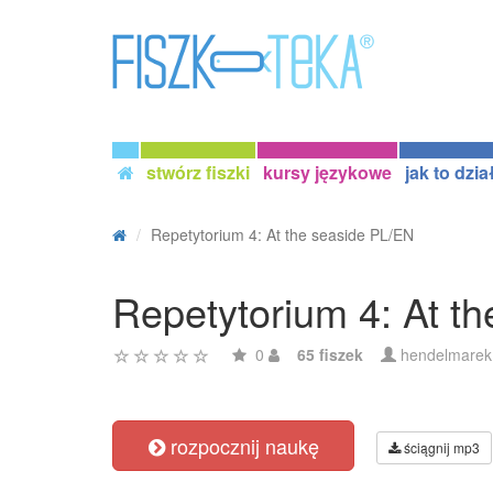
stwórz fiszki
kursy językowe
jak to dzia
Repetytorium 4: At the seaside PL/EN
Repetytorium 4: At t
0
65 fiszek
hendelmarek
rozpocznij naukę
ściągnij mp3