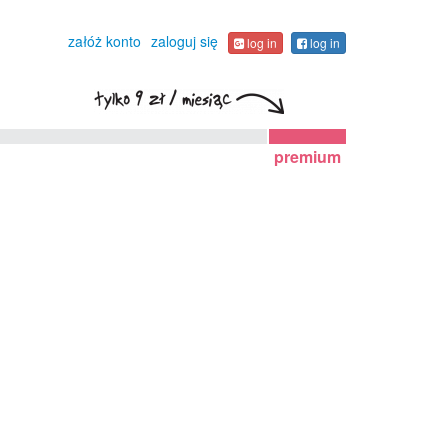
załóż konto
zaloguj się
log in
log in
premium