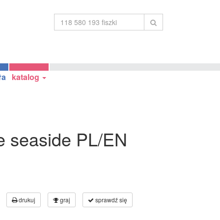
ła
katalog
he seaside PL/EN
drukuj
graj
sprawdź się