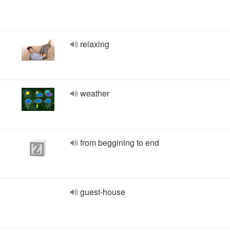
relaxing
weather
from beggining to end
guest-house