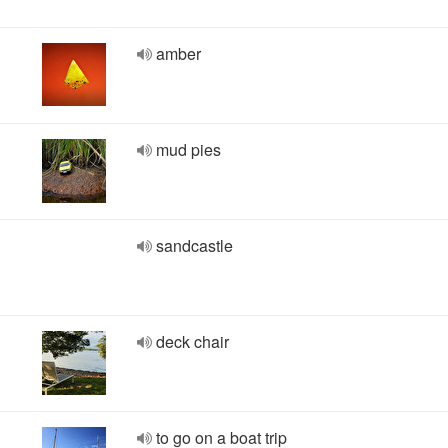
amber
mud pies
sandcastle
deck chair
to go on a boat trip