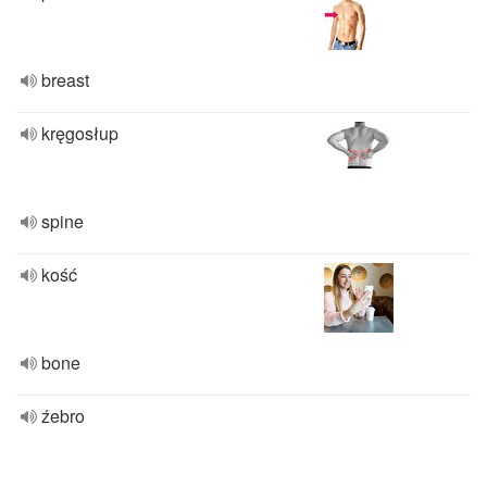
breast
kręgosłup
spine
kość
bone
źebro