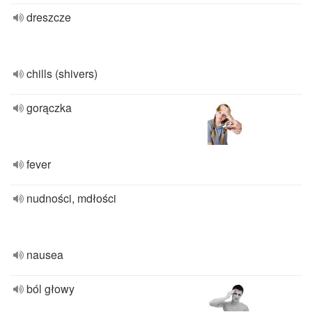
dreszcze
chills (shivers)
gorączka
fever
nudności, mdłości
nausea
ból głowy