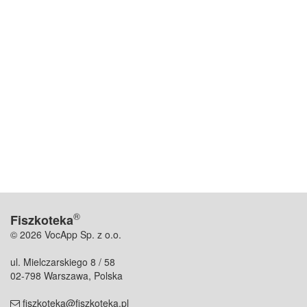
®
Fiszkoteka
© 2026 VocApp Sp. z o.o.
ul. Mielczarskiego 8 / 58
02-798 Warszawa, Polska
fiszkoteka@fiszkoteka.pl