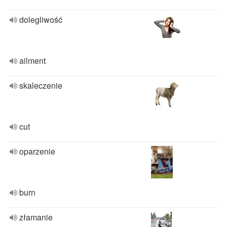
dolegliwość
ailment
skaleczenie
cut
oparzenie
burn
złamanie