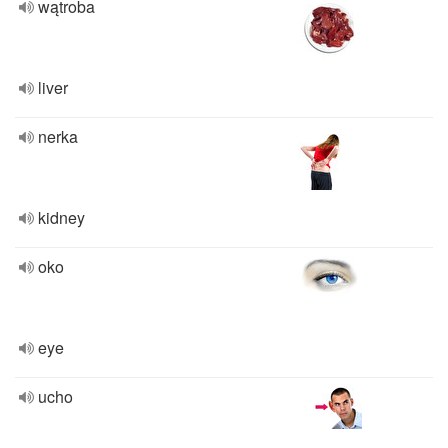
wątroba
liver
nerka
kidney
oko
eye
ucho