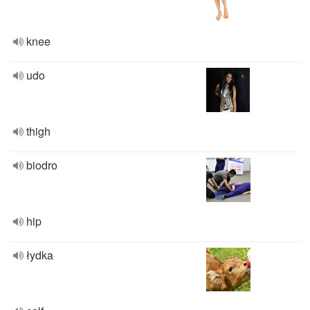
knee
udo
thigh
biodro
hip
łydka