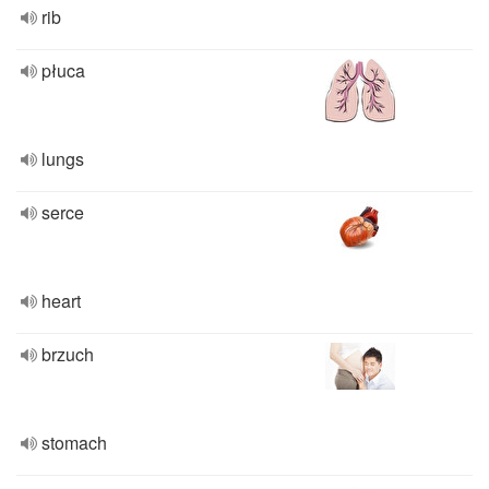
rib
płuca
lungs
serce
heart
brzuch
stomach