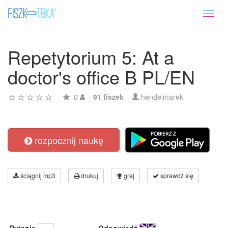
Toggl
naviga
Repetytorium 5: At a
doctor's office B PL/EN
0
91 fiszek
hendelmarek
rozpocznij naukę
ściągnij mp3
drukuj
graj
sprawdź się