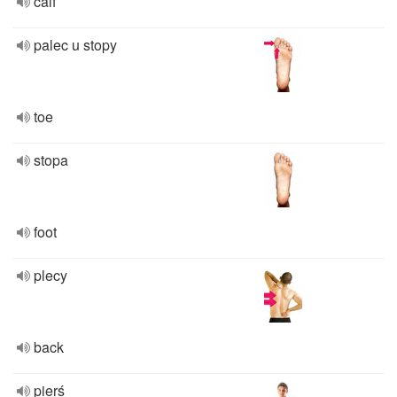
calf
palec u stopy
toe
stopa
foot
plecy
back
pierś