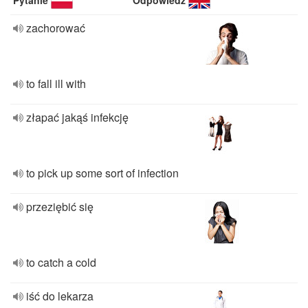
Pytanie
Odpowiedź
zachorować
to fall ill with
złapać jakąś infekcję
to pick up some sort of infection
przeziębić się
to catch a cold
iść do lekarza