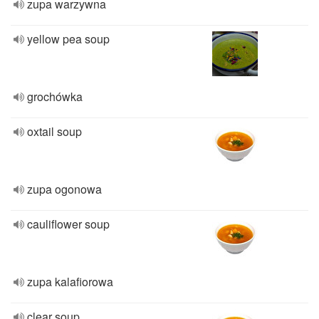
zupa warzywna
yellow pea soup
grochówka
oxtail soup
zupa ogonowa
cauliflower soup
zupa kalafiorowa
clear soup