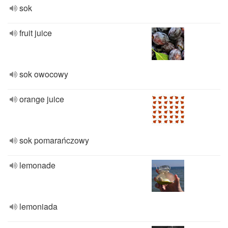
sok
fruit juice
sok owocowy
orange juice
sok pomarańczowy
lemonade
lemoniada