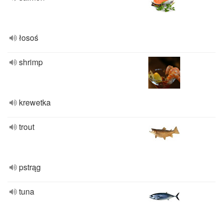
łosoś
shrimp
krewetka
trout
pstrąg
tuna