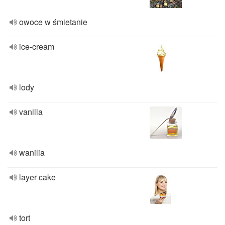
owoce w śmietanie
ice-cream
lody
vanilla
wanilia
layer cake
tort