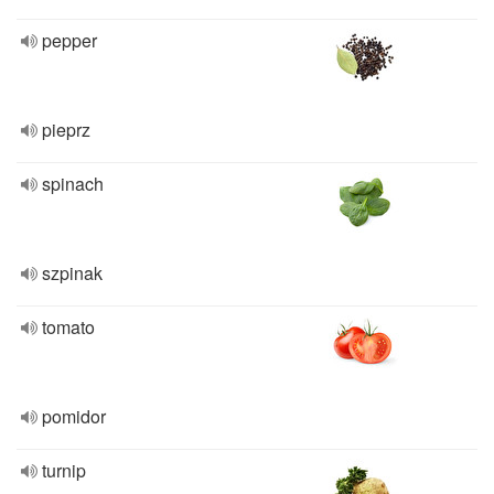
pepper
pieprz
spinach
szpinak
tomato
pomidor
turnip