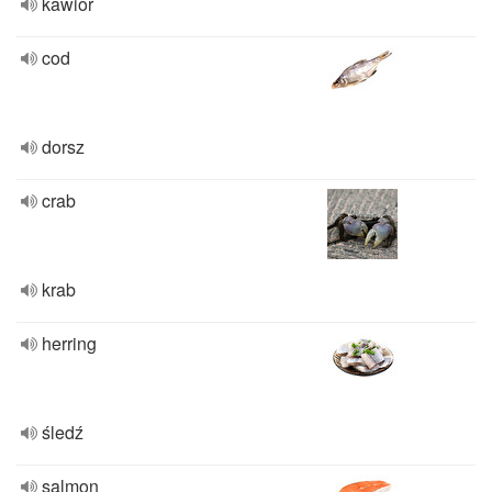
kawior
cod
dorsz
crab
krab
herring
śledź
salmon