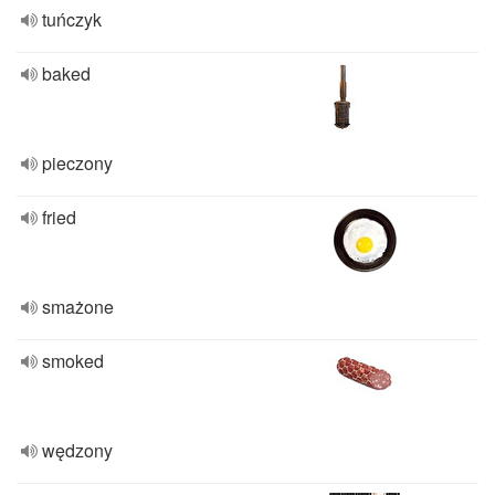
tuńczyk
baked
pieczony
fried
smażone
smoked
wędzony