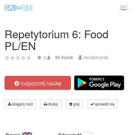
Toggl
naviga
Repetytorium 6: Food
PL/EN
0
96 fiszek
hendelmarek
rozpocznij naukę
ściągnij mp3
drukuj
graj
sprawdź się