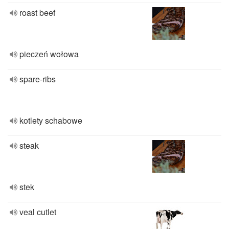
roast beef
pieczeń wołowa
spare-ribs
kotlety schabowe
steak
stek
veal cutlet