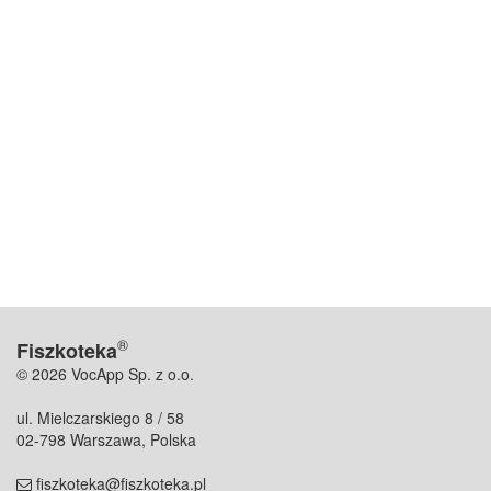
®
Fiszkoteka
© 2026 VocApp Sp. z o.o.
ul. Mielczarskiego 8 / 58
02-798 Warszawa, Polska
fiszkoteka@fiszkoteka.pl