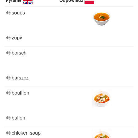
Pytanie
Odpowiedź
soups
zupy
borsch
barszcz
bouillon
bulion
chicken soup