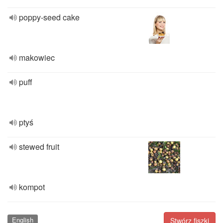
poppy-seed cake
makowiec
puff
ptyś
stewed fruit
kompot
English
Stwórz fiszki