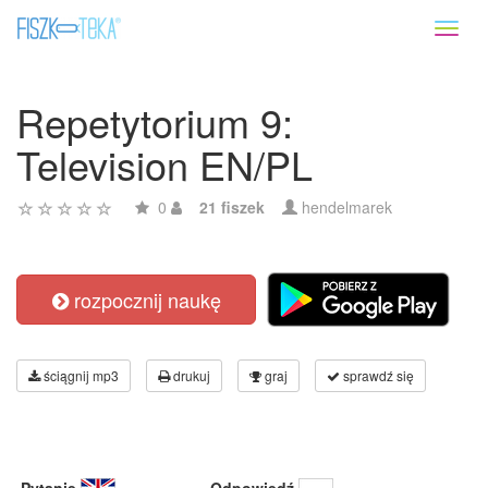
Toggl
naviga
Repetytorium 9:
Television EN/PL
0
21 fiszek
hendelmarek
rozpocznij naukę
ściągnij mp3
drukuj
graj
sprawdź się