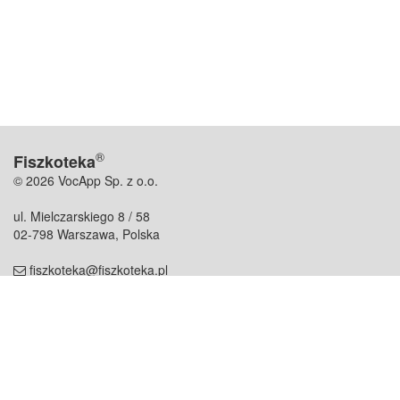
®
Fiszkoteka
© 2026 VocApp Sp. z o.o.
ul. Mielczarskiego 8 / 58
02-798 Warszawa, Polska
fiszkoteka@fiszkoteka.pl
NIP: 951 245 79 19
REGON: 369 727 696