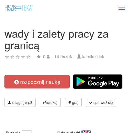
Toggl
naviga
wady i zalety pracy za
granicą
0
14 fiszek
kamildzidek
rozpocznij naukę
ściągnij mp3
drukuj
graj
sprawdź się