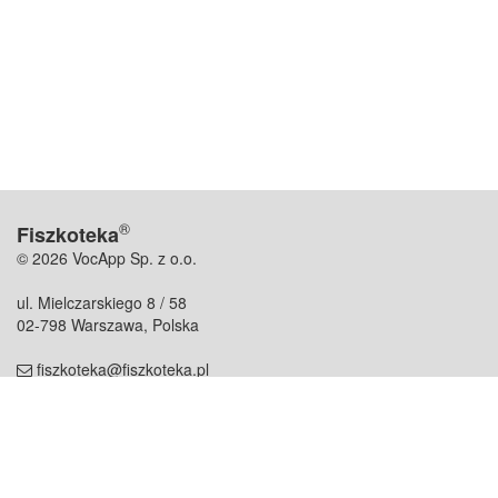
®
Fiszkoteka
© 2026 VocApp Sp. z o.o.
ul. Mielczarskiego 8 / 58
02-798 Warszawa, Polska
fiszkoteka@fiszkoteka.pl
NIP: 951 245 79 19
REGON: 369 727 696