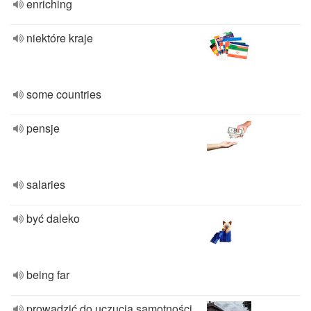
enriching
niektóre kraje
some countries
pensje
salaries
być daleko
being far
prowadzić do uczucia samotności