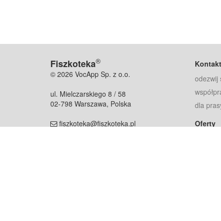
®
Fiszkoteka
Kontak
© 2026 VocApp Sp. z o.o.
odezwij 
współpr
ul. Mielczarskiego 8 / 58
02-798 Warszawa, Polska
dla pras
fiszkoteka@fiszkoteka.pl
Oferty
dla rodz
NIP: 951 245 79 19
dla kore
REGON: 369 727 696
Pomoc
Najczęst