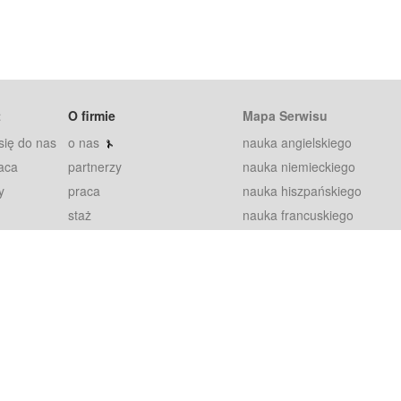
t
O firmie
Mapa Serwisu
się do nas
o nas
nauka angielskiego
aca
partnerzy
nauka niemieckiego
y
praca
nauka hiszpańskiego
staż
nauka francuskiego
blog
nauka rosyjskiego
in
2000+ opinii
nauka norweskiego
petytorów
nauka szwedzkiego
Warunki
fiszki
100% gwarancja
sze pytania
najnowsze lekcje
regulamin
Extra
prywatność i ciasteczka
RODO
plugin