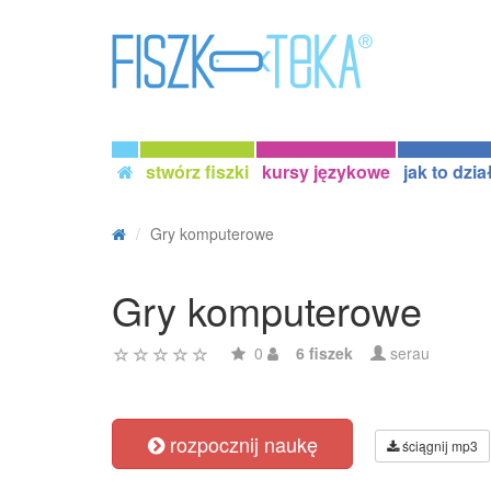
stwórz fiszki
kursy językowe
jak to dzia
Gry komputerowe
Gry komputerowe
0
6 fiszek
serau
rozpocznij naukę
ściągnij mp3