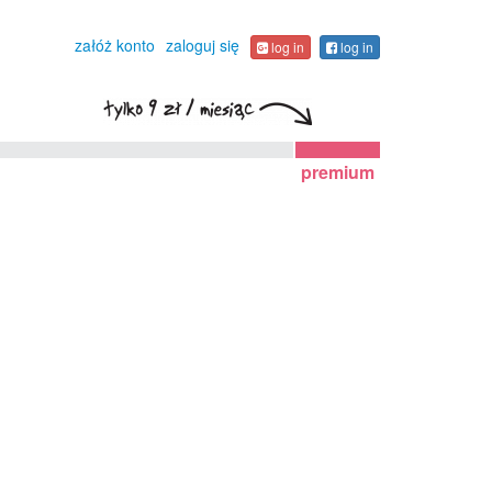
załóż konto
zaloguj się
log in
log in
premium