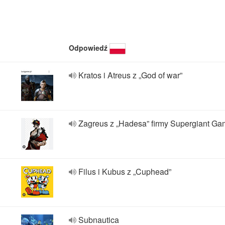
Odpowiedź
Kratos i Atreus z „God of war”
Zagreus z „Hadesa” firmy Supergiant G
Filus i Kubus z „Cuphead”
Subnautica