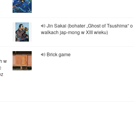
Jin Sakai (bohater „Ghost of Tsushima” o
walkach jap-mong w XIII wieku)
Brick game
h w
c
ez