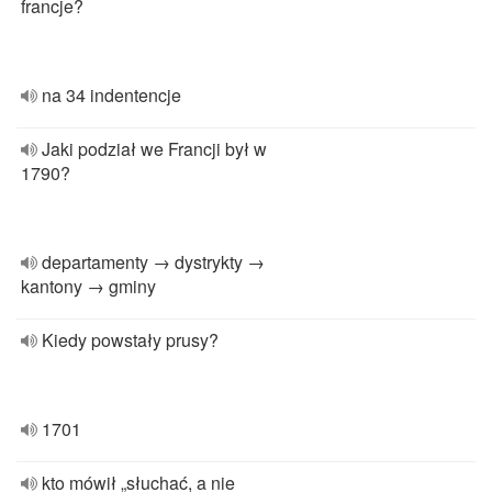
francje?
na 34 indentencje
Jaki podział we Francji był w
1790?
departamenty → dystrykty →
kantony → gminy
Kiedy powstały prusy?
1701
kto mówił „słuchać, a nie