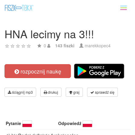
Toggl
naviga
HNA lecimy na 3!!!
0
143 fiszki
marekkopec4
rozpocznij naukę
ściągnij mp3
drukuj
graj
sprawdź się
Pytanie
Odpowiedź