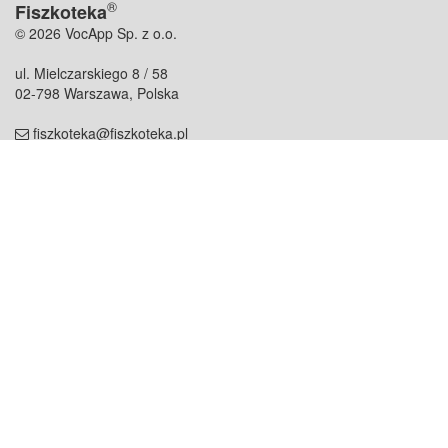
®
Fiszkoteka
© 2026 VocApp Sp. z o.o.
ul. Mielczarskiego 8 / 58
02-798 Warszawa, Polska
fiszkoteka@fiszkoteka.pl
NIP: 951 245 79 19
REGON: 369 727 696
Kontakt
O firmie
odezwij się do nas
o nas
współpraca
partnerzy
dla prasy
praca