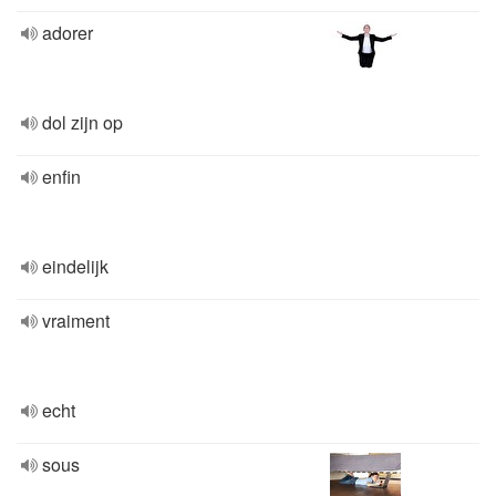
adorer
dol zijn op
enfin
eindelijk
vraiment
echt
sous