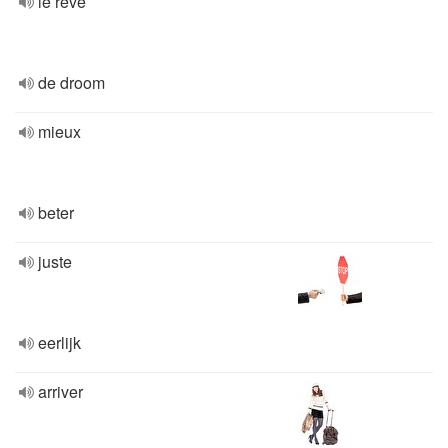
le rêve
de droom
mieux
beter
juste
eerlijk
arriver