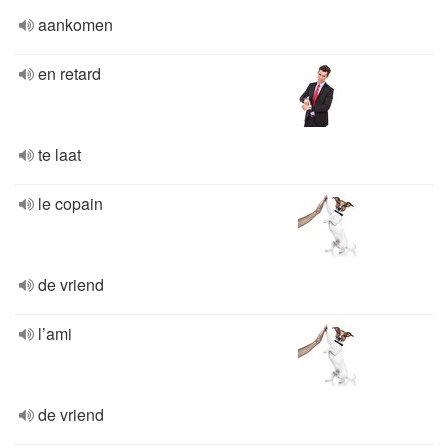
aankomen
en retard
te laat
le copain
de vriend
l’ami
de vriend