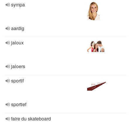
sympa
aardig
jaloux
jaloers
sportif
sportief
faire du skateboard