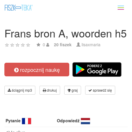
Toggl
naviga
Frans bron A, woorden h5
0
20 fiszek
lisaxmaria
rozpocznij naukę
ściągnij mp3
drukuj
graj
sprawdź się
Pytanie
Odpowiedź