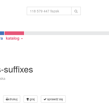
ła
katalog
-suffixes
ska
drukuj
graj
sprawdź się