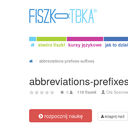
stwórz fiszki
kursy językowe
jak to dzia
abbreviations-prefixes-suffixes
abbreviations-prefixes
0
119 fiszek
Ola Sosnow
rozpocznij naukę
ściągnij mp3