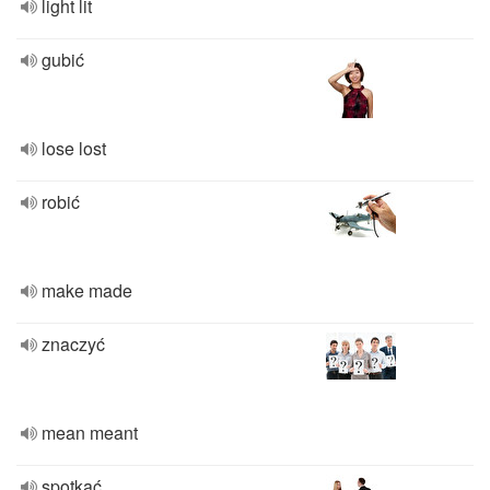
light lit
gubić
lose lost
robić
make made
znaczyć
mean meant
spotkać