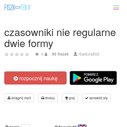
Toggl
naviga
czasowniki nie regularne
dwie formy
0
95 fiszek
rbadura502
rozpocznij naukę
ściągnij mp3
drukuj
graj
sprawdź się