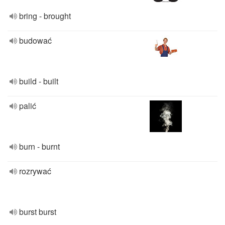
bring - brought
budować
build - built
palić
burn - burnt
rozrywać
burst burst