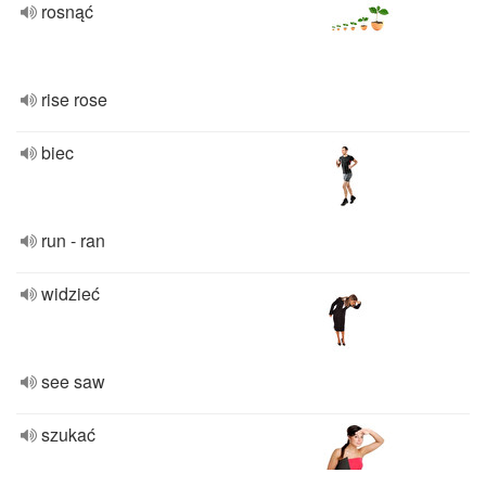
rosnąć
rise rose
biec
run - ran
widzieć
see saw
szukać