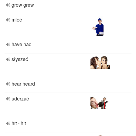
grow grew
mieć
have had
słyszeć
hear heard
uderzać
hit - hit