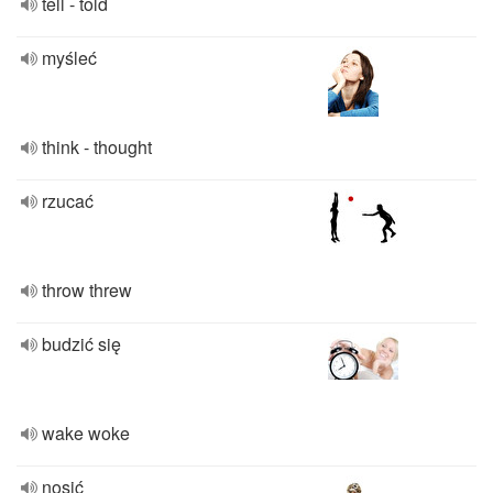
tell - told
myśleć
think - thought
rzucać
throw threw
budzić się
wake woke
nosić