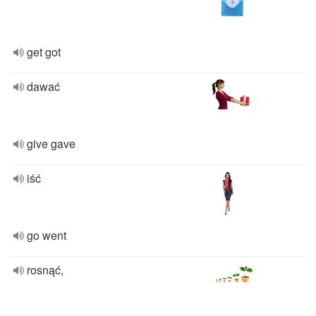
get got
dawać
give gave
iść
go went
rosnąć,