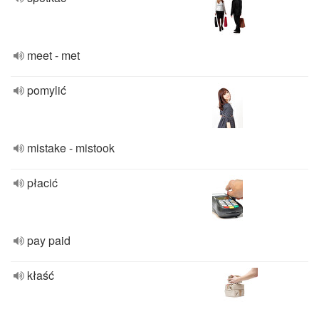
meet - met
pomylić
mistake - mistook
płacić
pay paid
kłaść