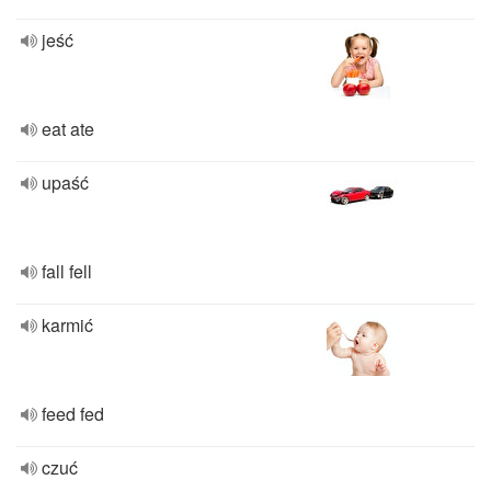
jeść
eat ate
upaść
fall fell
karmić
feed fed
czuć