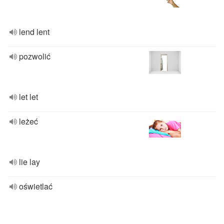
lend lent
pozwolić
let let
leżeć
lie lay
oświetlać