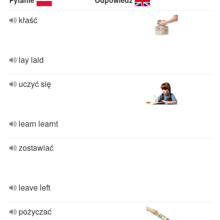
Pytanie
Odpowiedź
kłaść
lay laid
uczyć się
learn learnt
zostawiać
leave left
pożyczać