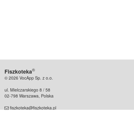
®
Fiszkoteka
© 2026 VocApp Sp. z o.o.
ul. Mielczarskiego 8 / 58
02-798 Warszawa, Polska
fiszkoteka@fiszkoteka.pl
NIP: 951 245 79 19
REGON: 369 727 696