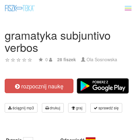
Toggl
naviga
gramatyka subjuntivo
verbos
0
28 fiszek
Ola Sosnowska
rozpocznij naukę
ściągnij mp3
drukuj
graj
sprawdź się