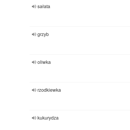
sałata
grzyb
oliwka
rzodkiewka
kukurydza