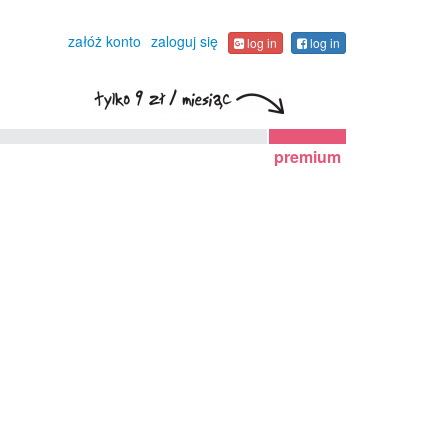
załóż konto
zaloguj się
log in
log in
premium