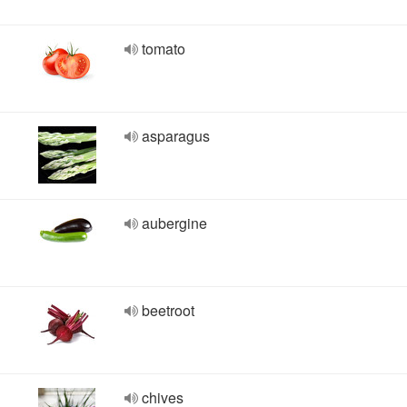
tomato
asparagus
aubergine
beetroot
chives