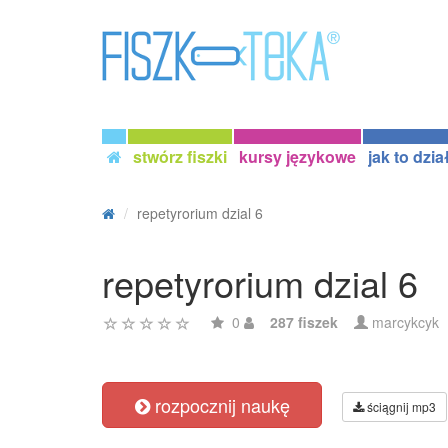
stwórz fiszki
kursy językowe
jak to dzia
repetyrorium dzial 6
repetyrorium dzial 6
0
287 fiszek
marcykcyk
rozpocznij naukę
ściągnij mp3