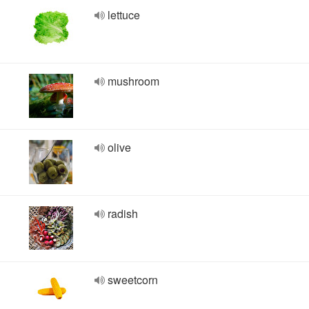
lettuce
mushroom
olive
radish
sweetcorn