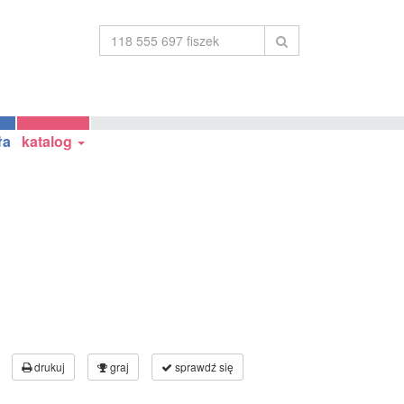
ła
katalog
drukuj
graj
sprawdź się