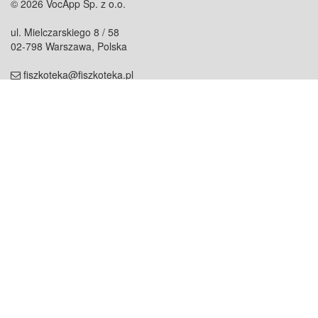
© 2026 VocApp Sp. z o.o.
ul. Mielczarskiego 8 / 58
02-798 Warszawa, Polska
fiszkoteka@fiszkoteka.pl
NIP: 951 245 79 19
REGON: 369 727 696
Kontakt
O firmie
odezwij się do nas
o nas
współpraca
partnerzy
dla prasy
praca
staż