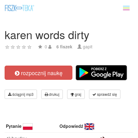
Toggl
naviga
karen words dirty
0
6 fiszek
gapit
rozpocznij naukę
ściągnij mp3
drukuj
graj
sprawdź się
Pytanie
Odpowiedź