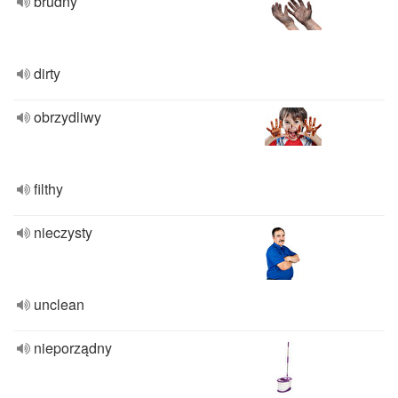
brudny
dirty
obrzydliwy
filthy
nieczysty
unclean
nieporządny