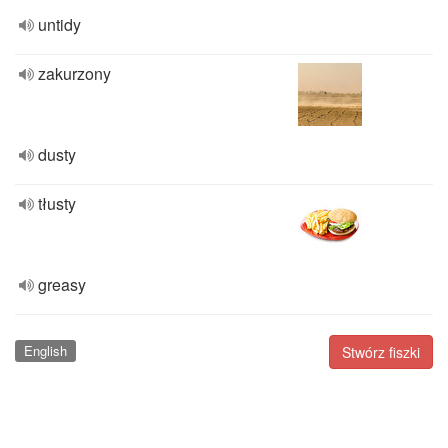
untidy
zakurzony
dusty
tłusty
greasy
English
Stwórz fiszki