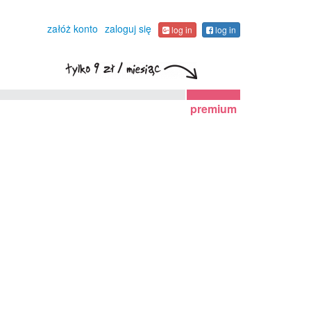
załóż konto
zaloguj się
log in
log in
premium