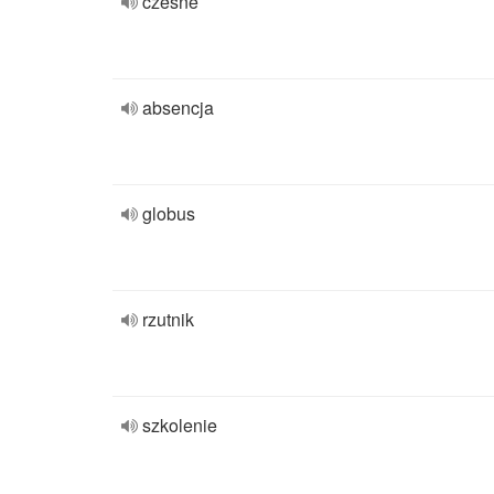
czesne
absencja
globus
rzutnik
szkolenie