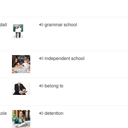
dali
grammar school
independent school
belong to
kole
detention