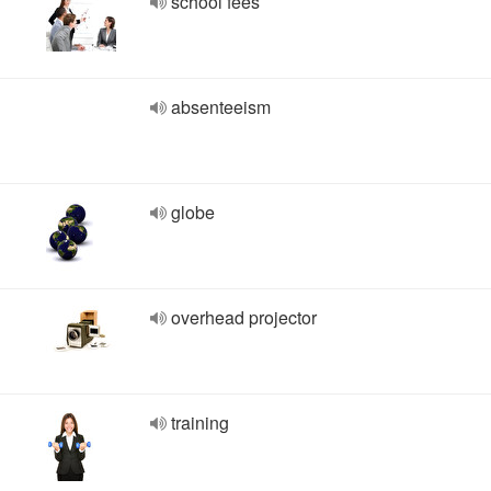
school fees
absenteeism
globe
overhead projector
training