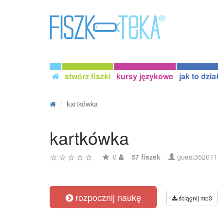
stwórz fiszki
kursy językowe
jak to dzia
kartkówka
kartkówka
0
57 fiszek
guest352671
rozpocznij naukę
ściągnij mp3