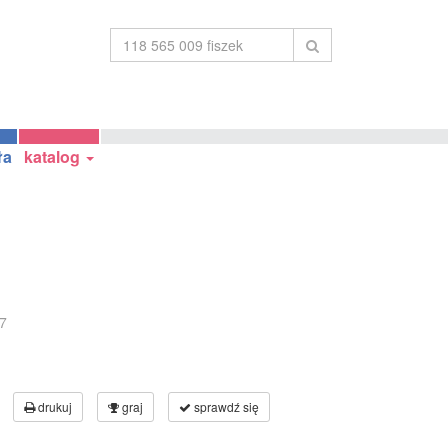
ła
katalog
7
drukuj
graj
sprawdź się