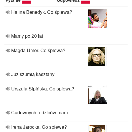
Pytanie
Odpowiedź
Halina Benedyk. Co śpiewa?
Mamy po 20 lat
Magda Umer. Co śpiewa?
Już szumią kasztany
Urszula Sipińska. Co śpiewa?
Cudownych rodziców mam
Irena Jarocka. Co spiewa?