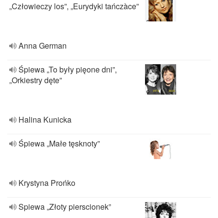
„Człowieczy los”, „Eurydyki tańczàce”
Anna German
Śpiewa „To były pięone dni”,
„Orkiestry dęte”
Halina Kunicka
Śpiewa „Małe tęsknoty”
Krystyna Prońko
Spiewa „Złoty pierscionek”