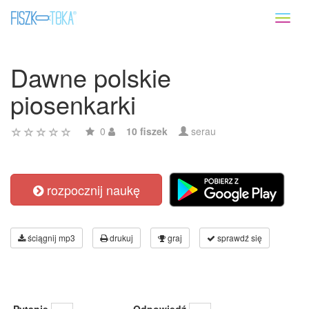
Toggl
naviga
Dawne polskie
piosenkarki
0
10 fiszek
serau
rozpocznij naukę
ściągnij mp3
drukuj
graj
sprawdź się