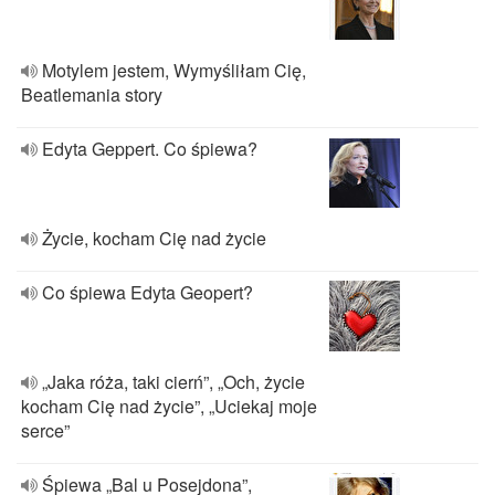
Motylem jestem, Wymyśliłam Cię,
Beatlemania story
Edyta Geppert. Co śpiewa?
Życie, kocham Cię nad życie
Co śpiewa Edyta Geopert?
„Jaka róża, taki cierń”, „Och, życie
kocham Cię nad życie”, „Uciekaj moje
serce”
Śpiewa „Bal u Posejdona”,