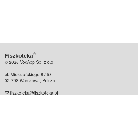
®
Fiszkoteka
© 2026 VocApp Sp. z o.o.
ul. Mielczarskiego 8 / 58
02-798 Warszawa, Polska
fiszkoteka@fiszkoteka.pl
NIP: 951 245 79 19
REGON: 369 727 696