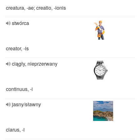
creatura, -ae; creatio, -ionis
stwórca
creator, -is
ciągły, nieprzerwany
continuus, -i
jasny/sławny
clarus, -i