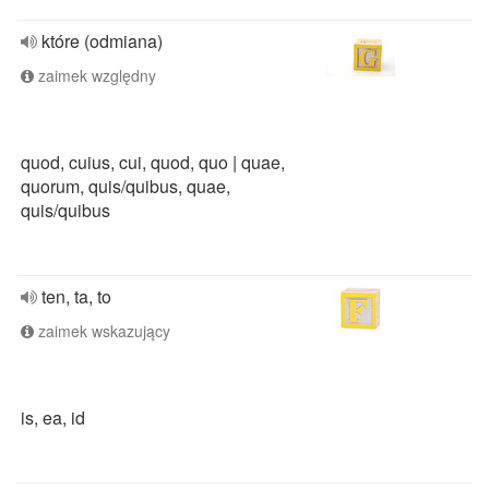
które (odmiana)
zaimek względny
quod, cuius, cui, quod, quo | quae,
quorum, quis/quibus, quae,
quis/quibus
ten, ta, to
zaimek wskazujący
is, ea, id