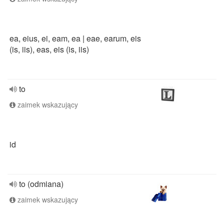
ea, eius, ei, eam, ea | eae, earum, eis
(is, iis), eas, eis (is, iis)
to
zaimek wskazujący
id
to (odmiana)
zaimek wskazujący