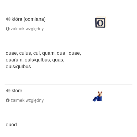
która (odmiana)
zaimek względny
quae, cuius, cui, quam, qua | quae,
quarum, quis/quibus, quas,
quis/quibus
które
zaimek względny
quod