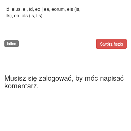
id, eius, ei, id, eo | ea, eorum, eis (is,
iis), ea, eis (is, iis)
latine
Stwórz fiszki
Musisz się zalogować, by móc napisać
komentarz.