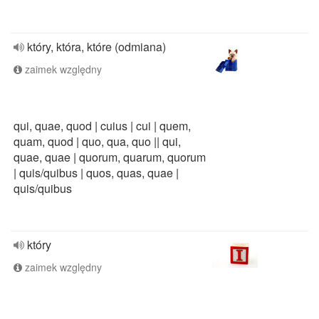
który, która, które (odmiana)
zaimek względny
qui, quae, quod | cuius | cui | quem,
quam, quod | quo, qua, quo || qui,
quae, quae | quorum, quarum, quorum
| quis/quibus | quos, quas, quae |
quis/quibus
który
zaimek względny