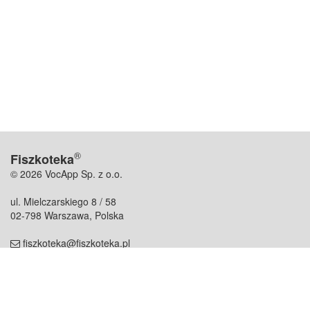
®
Fiszkoteka
© 2026 VocApp Sp. z o.o.
ul. Mielczarskiego 8 / 58
02-798 Warszawa, Polska
fiszkoteka@fiszkoteka.pl
NIP: 951 245 79 19
REGON: 369 727 696