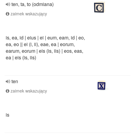
ten, ta, to (odmiana)
zaimek wskazujący
is, ea, id | eius | ei | eum, eam, id | eo,
ea, eo || ei (i, ii), eae, ea | eorum,
earum, eorum | eis (is, iis) | eos, eas,
ea | eis (is, iis)
ten
zaimek wskazujący
is