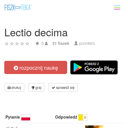
Toggl
naviga
Lectio decima
0
31 fiszek
przmktrc
rozpocznij naukę
drukuj
graj
sprawdź się
Pytanie
Odpowiedź