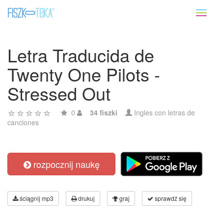
Toggl
naviga
Letra Traducida de
Twenty One Pilots -
Stressed Out
0
34 fiszki
Ingles con letras de
canciones
rozpocznij naukę
ściągnij mp3
drukuj
graj
sprawdź się