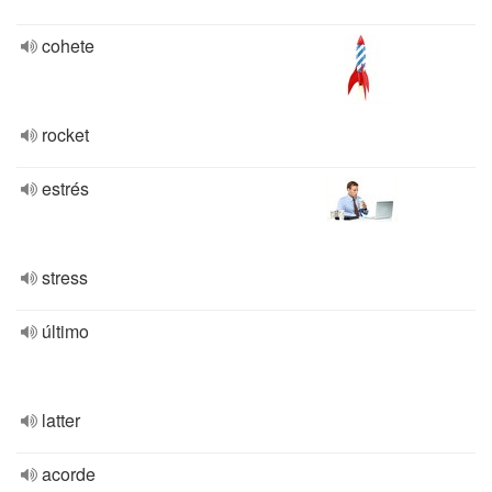
cohete
rocket
estrés
stress
último
latter
acorde