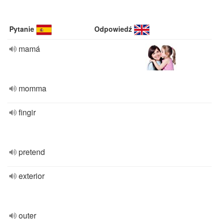
Pytanie
Odpowiedź
mamá
momma
fingir
pretend
exterior
outer