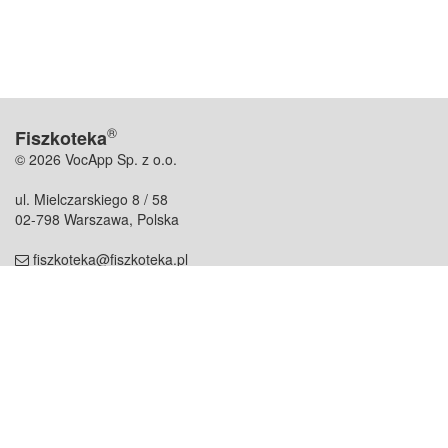
®
Fiszkoteka
© 2026 VocApp Sp. z o.o.
ul. Mielczarskiego 8 / 58
02-798 Warszawa, Polska
fiszkoteka@fiszkoteka.pl
NIP: 951 245 79 19
REGON: 369 727 696