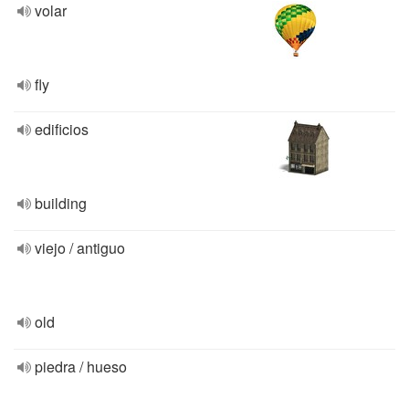
volar
fly
edificios
building
viejo / antiguo
old
piedra / hueso