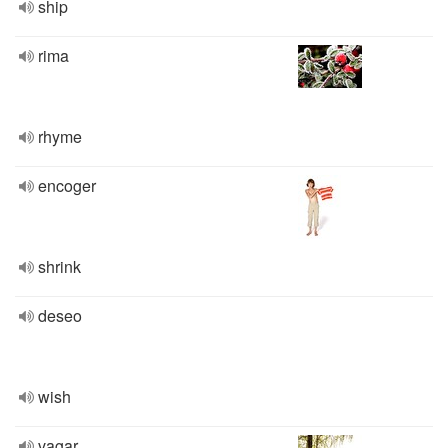
ship
rima
rhyme
encoger
shrink
deseo
wish
vagar