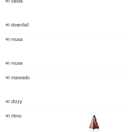
caída
downfall
musa
muse
mareado
dizzy
ritmo