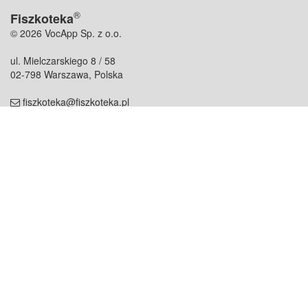
®
Fiszkoteka
© 2026 VocApp Sp. z o.o.
ul. Mielczarskiego 8 / 58
02-798 Warszawa, Polska
fiszkoteka@fiszkoteka.pl
NIP: 951 245 79 19
REGON: 369 727 696
Kontakt
O firmie
odezwij się do nas
o nas
współpraca
partnerzy