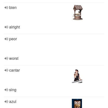
bien
alright
peor
worst
cantar
sing
azul