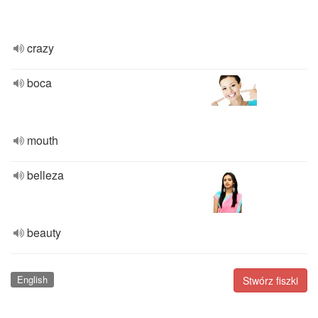
crazy
boca
mouth
belleza
beauty
English
Stwórz fiszki