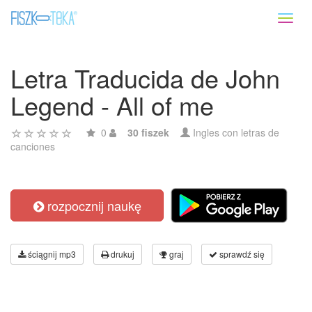
Toggl
naviga
Letra Traducida de John
Legend - All of me
0
30 fiszek
Ingles con letras de
canciones
rozpocznij naukę
ściągnij mp3
drukuj
graj
sprawdź się