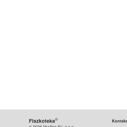
®
Fiszkoteka
Kontak
© 2026 VocApp Sp. z o.o.