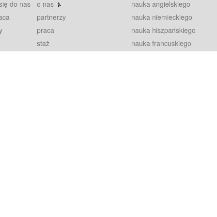
się do nas
o nas
nauka angielskiego
aca
partnerzy
nauka niemieckiego
y
praca
nauka hiszpańskiego
staż
nauka francuskiego
blog
nauka rosyjskiego
in
2000+ opinii
nauka norweskiego
petytorów
nauka szwedzkiego
Warunki
fiszki
100% gwarancja
sze pytania
najnowsze lekcje
regulamin
Extra
prywatność i ciasteczka
RODO
plugin
inansowany przez Unię Europejską ze środków Europejskiego Funduszu Rozwoju Regionalnego w ramach Programu Operacyjnego Int
z się więcej.