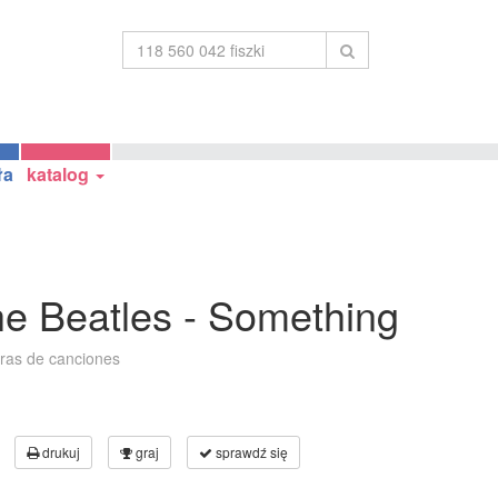
ła
katalog
he Beatles - Something
tras de canciones
drukuj
graj
sprawdź się