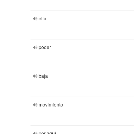
ella
poder
baja
movimiento
por aquí