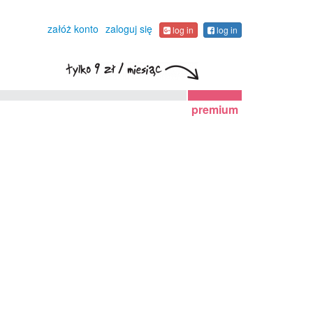
załóż konto
zaloguj się
log in
log in
premium