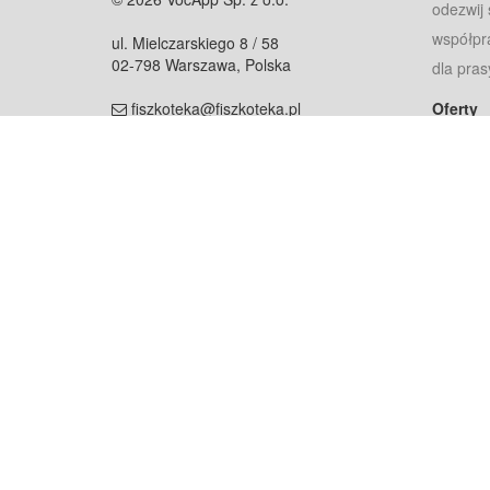
odezwij 
współpr
ul. Mielczarskiego 8 / 58
02-798 Warszawa, Polska
dla pras
fiszkoteka@fiszkoteka.pl
Oferty
dla rodz
NIP: 951 245 79 19
dla kore
REGON: 369 727 696
Pomoc
Najczęst
Projekt współf
Rozwój.
Dowied