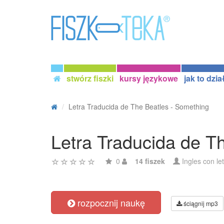
stwórz fiszki
kursy językowe
jak to dzia
Letra Traducida de The Beatles - Something
Letra Traducida de T
0
14 fiszek
Ingles con le
rozpocznij naukę
ściągnij mp3