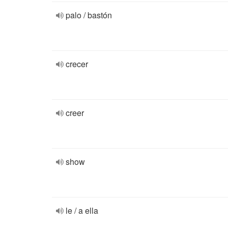
palo / bastón
crecer
creer
show
le / a ella