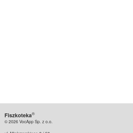
®
Fiszkoteka
© 2026 VocApp Sp. z o.o.