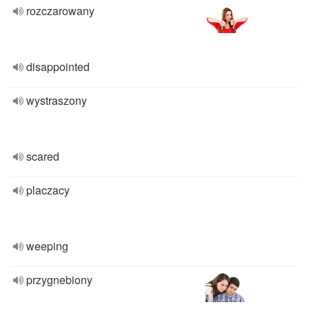
rozczarowany
disappointed
wystraszony
scared
placzacy
weeping
przygnebiony