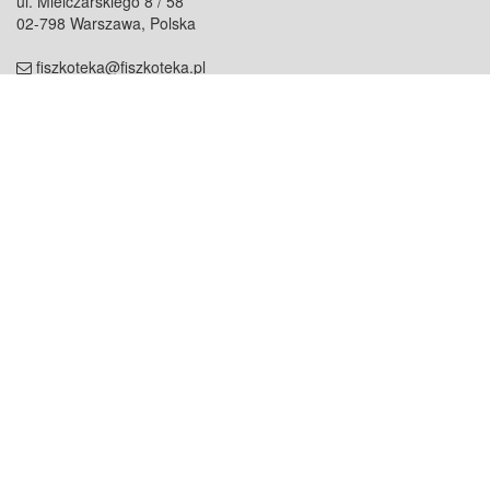
ul. Mielczarskiego 8 / 58
02-798 Warszawa, Polska
fiszkoteka@fiszkoteka.pl
NIP: 951 245 79 19
REGON: 369 727 696
Kontakt
O firmie
odezwij się do nas
o nas
współpraca
partnerzy
dla prasy
praca
staż
Oferty
blog
dla rodzin