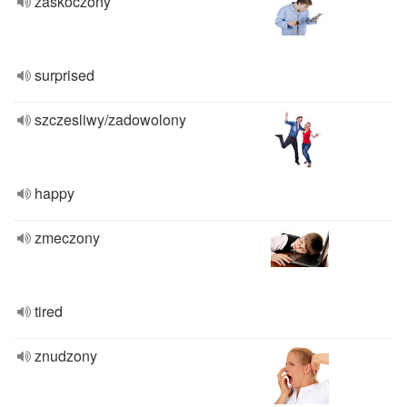
zaskoczony
surprised
szczesliwy/zadowolony
happy
zmeczony
tired
znudzony