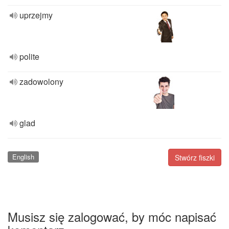
uprzejmy
polite
zadowolony
glad
English
Stwórz fiszki
Musisz się zalogować, by móc napisać