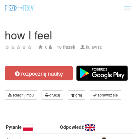
Toggl
naviga
how I feel
0
16 fiszek
kulaw1z
rozpocznij naukę
ściągnij mp3
drukuj
graj
sprawdź się
Pytanie
Odpowiedź