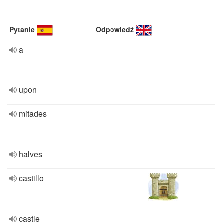
Pytanie
Odpowiedź
a
upon
mitades
halves
castillo
castle