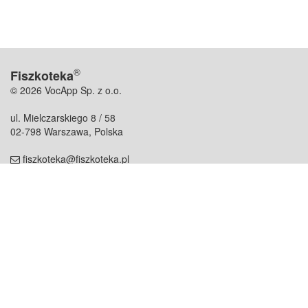
®
Fiszkoteka
© 2026 VocApp Sp. z o.o.
ul. Mielczarskiego 8 / 58
02-798 Warszawa, Polska
fiszkoteka@fiszkoteka.pl
NIP: 951 245 79 19
REGON: 369 727 696