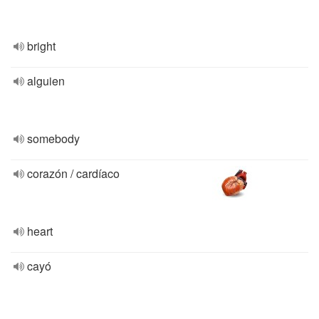
bright
alguien
somebody
corazón / cardíaco
heart
cayó