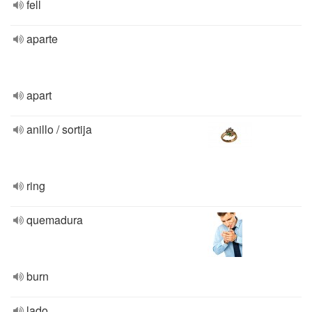
fell
aparte
apart
anillo / sortija
ring
quemadura
burn
lado