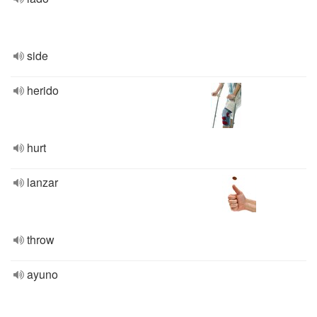
side
herido
hurt
lanzar
throw
ayuno