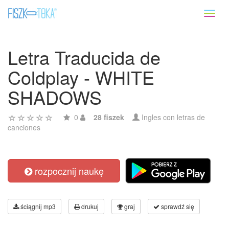
Toggl
naviga
Letra Traducida de
Coldplay - WHITE
SHADOWS
0
28 fiszek
Ingles con letras de
canciones
rozpocznij naukę
ściągnij mp3
drukuj
graj
sprawdź się