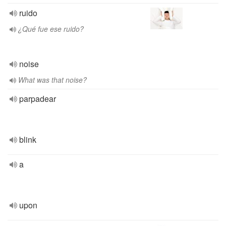
ruido
¿Qué fue ese ruido?
noise
What was that noise?
parpadear
blink
a
upon