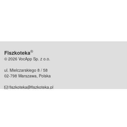
®
Fiszkoteka
© 2026 VocApp Sp. z o.o.
ul. Mielczarskiego 8 / 58
02-798 Warszawa, Polska
fiszkoteka@fiszkoteka.pl
NIP: 951 245 79 19
REGON: 369 727 696