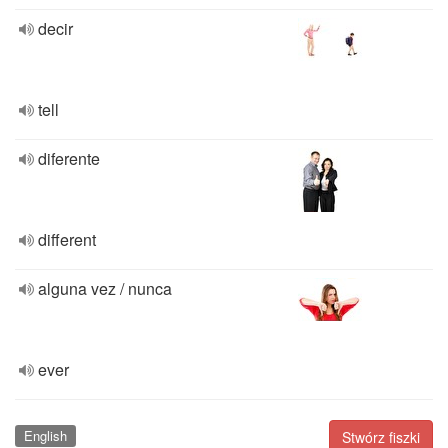
decir
tell
diferente
different
alguna vez / nunca
ever
English
Stwórz fiszki