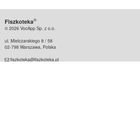
®
Fiszkoteka
© 2026 VocApp Sp. z o.o.
ul. Mielczarskiego 8 / 58
02-798 Warszawa, Polska
fiszkoteka@fiszkoteka.pl
NIP: 951 245 79 19
REGON: 369 727 696
Kontakt
O firmie