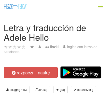
Toggl
naviga
Letra y traducción de
Adele Hello
0
33 fiszki
Ingles con letras de
canciones
rozpocznij naukę
ściągnij mp3
drukuj
graj
sprawdź się