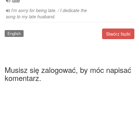
late
I'm sorry for being late. / I dedicate the
song to my late husband.
English
Stwórz fiszki
Musisz się zalogować, by móc napisać
komentarz.