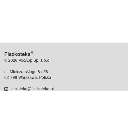
®
Fiszkoteka
© 2026 VocApp Sp. z o.o.
ul. Mielczarskiego 8 / 58
02-798 Warszawa, Polska
fiszkoteka@fiszkoteka.pl
NIP: 951 245 79 19
REGON: 369 727 696