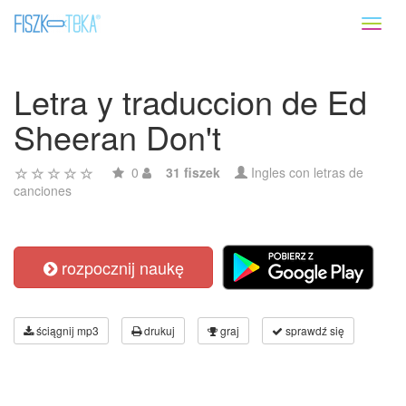
Toggl
naviga
Letra y traduccion de Ed
Sheeran Don't
0
31 fiszek
Ingles con letras de
canciones
rozpocznij naukę
ściągnij mp3
drukuj
graj
sprawdź się