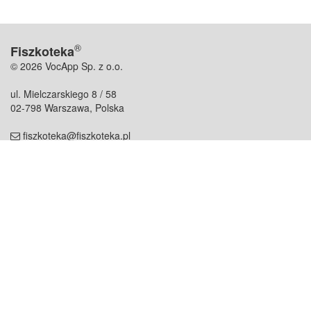
®
Fiszkoteka
© 2026 VocApp Sp. z o.o.
ul. Mielczarskiego 8 / 58
02-798 Warszawa, Polska
fiszkoteka@fiszkoteka.pl
NIP: 951 245 79 19
REGON: 369 727 696
Kontakt
O firmie