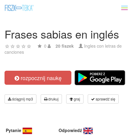
Toggl
naviga
Frases sabias en inglés
0
20 fiszek
Ingles con letras de
canciones
rozpocznij naukę
ściągnij mp3
drukuj
graj
sprawdź się
Pytanie
Odpowiedź