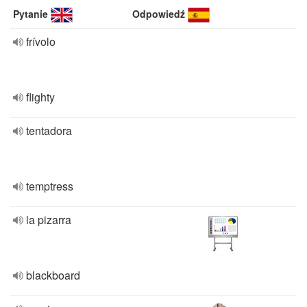
Pytanie
Odpowiedź
frívolo
flighty
tentadora
temptress
la pizarra
blackboard