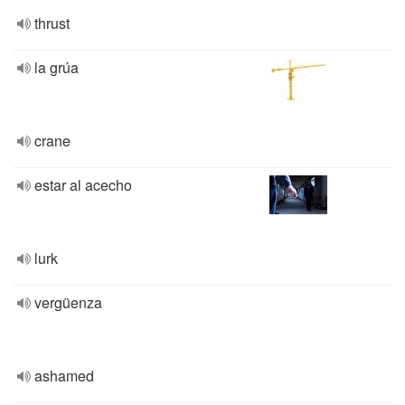
thrust
la grúa
crane
estar al acecho
lurk
vergüenza
ashamed