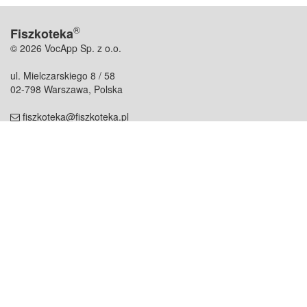
®
Fiszkoteka
© 2026 VocApp Sp. z o.o.
ul. Mielczarskiego 8 / 58
02-798 Warszawa, Polska
fiszkoteka@fiszkoteka.pl
NIP: 951 245 79 19
REGON: 369 727 696
Kontakt
O firmie
odezwij się do nas
o nas