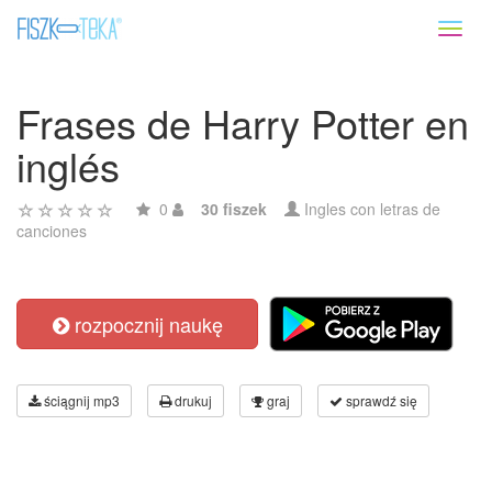
Toggl
naviga
Frases de Harry Potter en
inglés
0
30 fiszek
Ingles con letras de
canciones
rozpocznij naukę
ściągnij mp3
drukuj
graj
sprawdź się