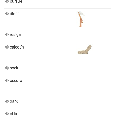
pursue
dimitir
resign
calcetín
sock
oscuro
dark
el tío