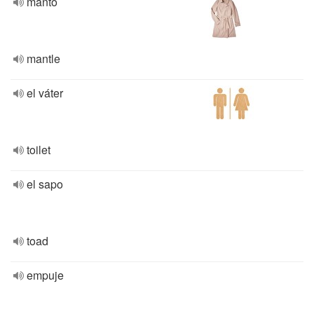
manto
mantle
el váter
toilet
el sapo
toad
empuje