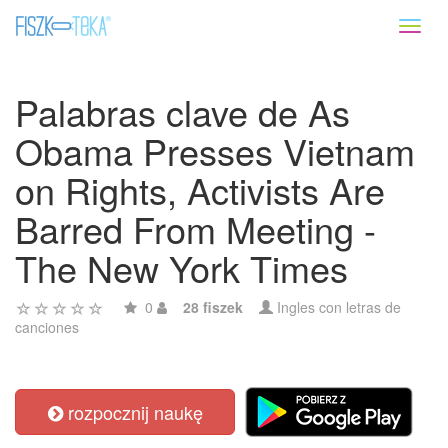
Toggl
naviga
Palabras clave de As
Obama Presses Vietnam
on Rights, Activists Are
Barred From Meeting -
The New York Times
0
28 fiszek
Ingles con letras de
canciones
rozpocznij naukę