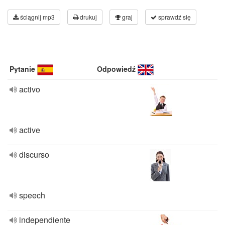
ściągnij mp3
drukuj
graj
sprawdź się
Pytanie
Odpowiedź
activo
active
discurso
speech
independiente