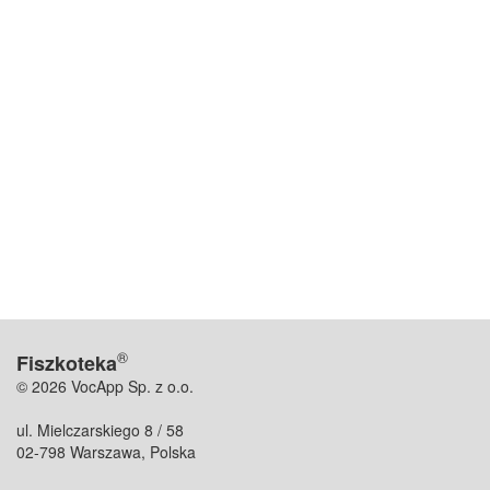
®
Fiszkoteka
© 2026 VocApp Sp. z o.o.
ul. Mielczarskiego 8 / 58
02-798 Warszawa, Polska