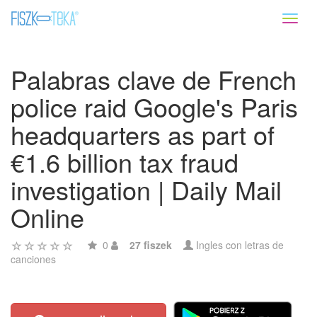
Toggl
naviga
Palabras clave de French
police raid Google's Paris
headquarters as part of
€1.6 billion tax fraud
investigation | Daily Mail
Online
0
27 fiszek
Ingles con letras de
canciones