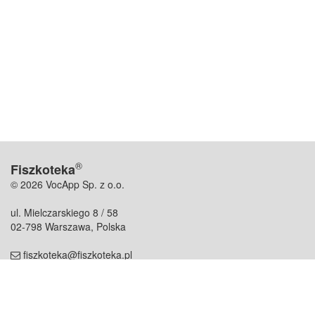
®
Fiszkoteka
© 2026 VocApp Sp. z o.o.
ul. Mielczarskiego 8 / 58
02-798 Warszawa, Polska
fiszkoteka@fiszkoteka.pl
NIP: 951 245 79 19
REGON: 369 727 696