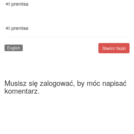
premisa
premise
English
Stwórz fiszki
Musisz się zalogować, by móc napisać
komentarz.