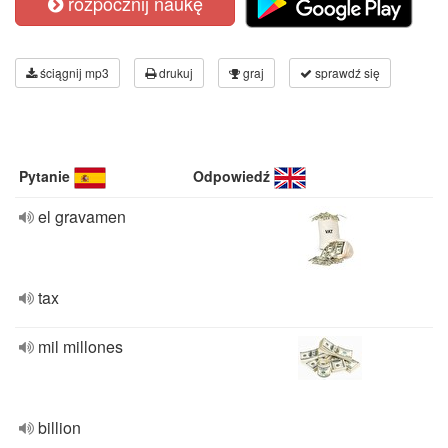
rozpocznij naukę
ściągnij mp3
drukuj
graj
sprawdź się
Pytanie
Odpowiedź
el gravamen
tax
mil millones
billion