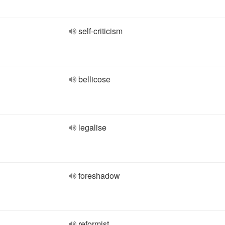
self-criticism
bellicose
legalise
foreshadow
reformist