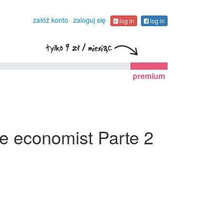
załóż konto
zaloguj się
log in
log in
premium
he economist Parte 2