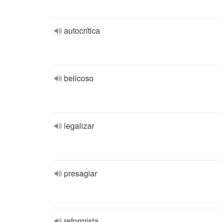
autocrítica
belicoso
legalizar
presagiar
reformista