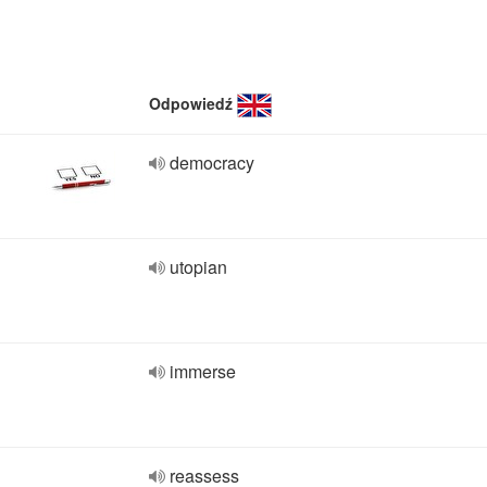
Odpowiedź
democracy
utopian
immerse
reassess