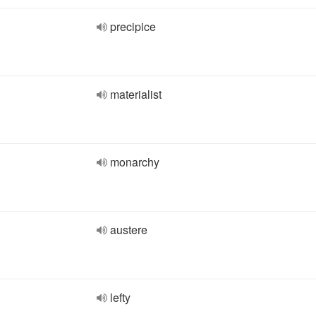
precipice
materialist
monarchy
austere
lefty