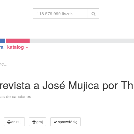
ła
katalog
e...
revista a José Mujica por T
tras de canciones
drukuj
graj
sprawdź się