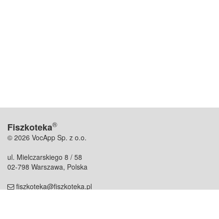
®
Fiszkoteka
© 2026 VocApp Sp. z o.o.
ul. Mielczarskiego 8 / 58
02-798 Warszawa, Polska
fiszkoteka@fiszkoteka.pl
NIP: 951 245 79 19
REGON: 369 727 696