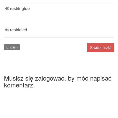
restringido
restricted
English
Stwórz fiszki
Musisz się zalogować, by móc napisać
komentarz.