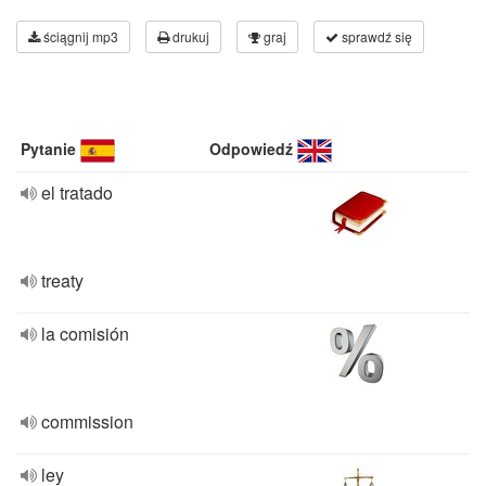
ściągnij mp3
drukuj
graj
sprawdź się
Pytanie
Odpowiedź
el tratado
treaty
la comisión
commission
ley