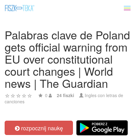
Toggl
naviga
Palabras clave de Poland
gets official warning from
EU over constitutional
court changes | World
news | The Guardian
0
24 fiszki
Ingles con letras de
canciones
rozpocznij naukę