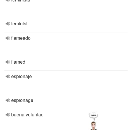
feminist
flameado
flamed
espionaje
espionage
buena voluntad