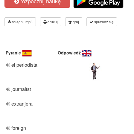
rozpocznij naukę
ściągnij mp3
drukuj
graj
sprawdź się
Pytanie
Odpowiedź
el periodista
journalist
extranjera
foreign