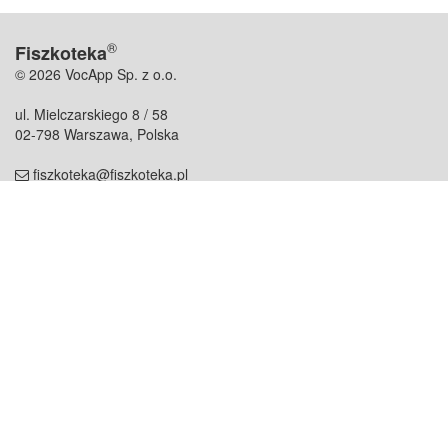
®
Fiszkoteka
© 2026 VocApp Sp. z o.o.
ul. Mielczarskiego 8 / 58
02-798 Warszawa, Polska
fiszkoteka@fiszkoteka.pl
NIP: 951 245 79 19
REGON: 369 727 696
Kontakt
O firmie
odezwij się do nas
o nas