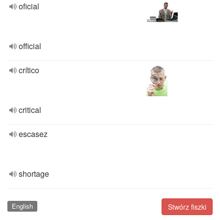
oficial
official
crítico
critical
escasez
shortage
English
Stwórz fiszki