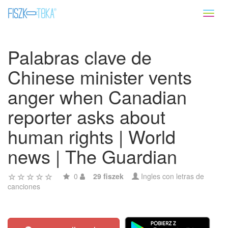
Toggl
naviga
Palabras clave de
Chinese minister vents
anger when Canadian
reporter asks about
human rights | World
news | The Guardian
0
29 fiszek
Ingles con letras de
canciones