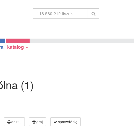
ła
katalog
lna (1)
drukuj
graj
sprawdź się