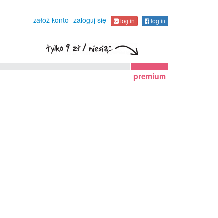
załóż konto
zaloguj się
log in
log in
premium