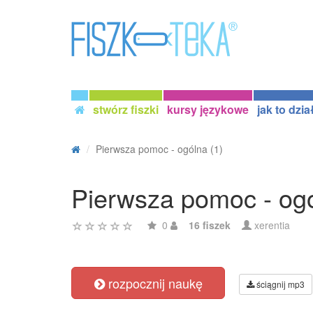
stwórz fiszki
kursy językowe
jak to dzia
Pierwsza pomoc - ogólna (1)
Pierwsza pomoc - ogó
0
16 fiszek
xerentia
rozpocznij naukę
ściągnij mp3