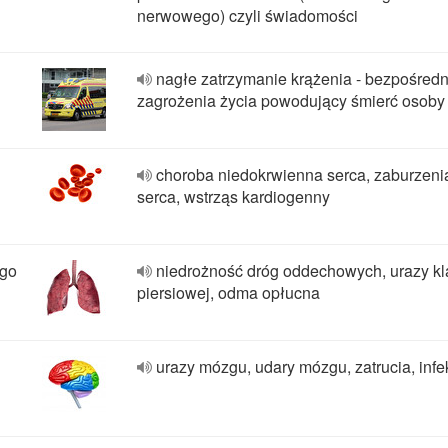
nerwowego) czyli świadomości
nagłe zatrzymanie krążenia - bezpośredn
zagrożenia życia powodujący śmierć osoby
choroba niedokrwienna serca, zaburzeni
serca, wstrząs kardiogenny
ego
niedrożność dróg oddechowych, urazy kla
piersiowej, odma opłucna
urazy mózgu, udary mózgu, zatrucia, infe