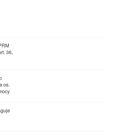
o PRM
rt. 36,
o
a os.
mocy
aguje