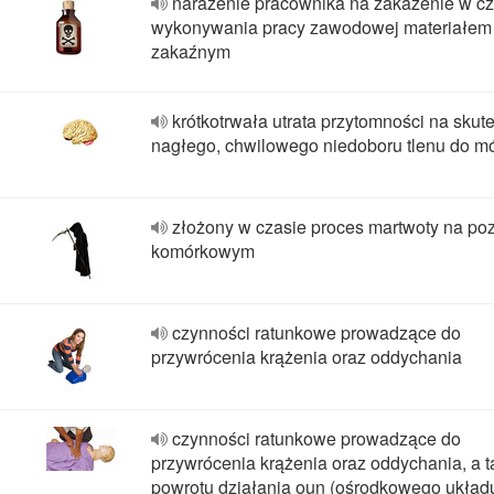
narażenie pracownika na zakażenie w cz
wykonywania pracy zawodowej materiałem
zakaźnym
krótkotrwała utrata przytomności na skut
nagłego, chwilowego niedoboru tlenu do m
złożony w czasie proces martwoty na po
komórkowym
czynności ratunkowe prowadzące do
przywrócenia krążenia oraz oddychania
czynności ratunkowe prowadzące do
przywrócenia krążenia oraz oddychania, a 
powrotu działania oun (ośrodkowego układ