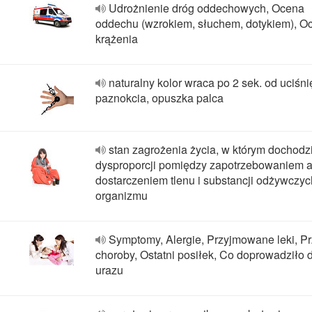
Udrożnienie dróg oddechowych, Ocena
oddechu (wzrokiem, słuchem, dotykiem), O
krążenia
naturalny kolor wraca po 2 sek. od uciśni
paznokcia, opuszka palca
stan zagrożenia życia, w którym dochodz
dysproporcji pomiędzy zapotrzebowaniem 
dostarczeniem tlenu i substancji odżywczyc
organizmu
Symptomy, Alergie, Przyjmowane leki, P
choroby, Ostatni posiłek, Co doprowadziło 
urazu