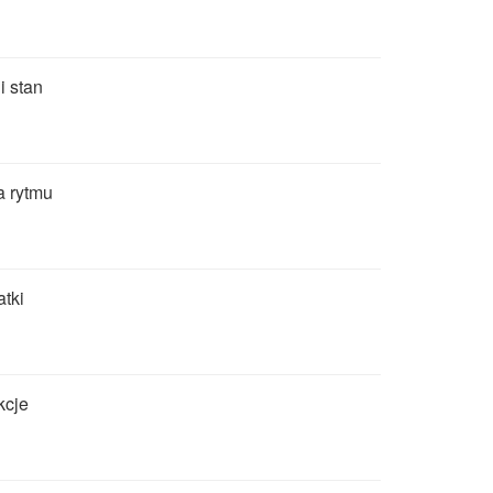
i stan
a rytmu
tki
kcje