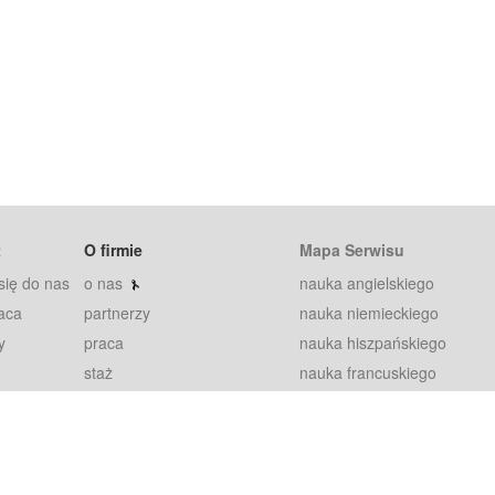
t
O firmie
Mapa Serwisu
się do nas
o nas
nauka angielskiego
aca
partnerzy
nauka niemieckiego
y
praca
nauka hiszpańskiego
staż
nauka francuskiego
blog
nauka rosyjskiego
in
2000+ opinii
nauka norweskiego
petytorów
nauka szwedzkiego
Warunki
fiszki