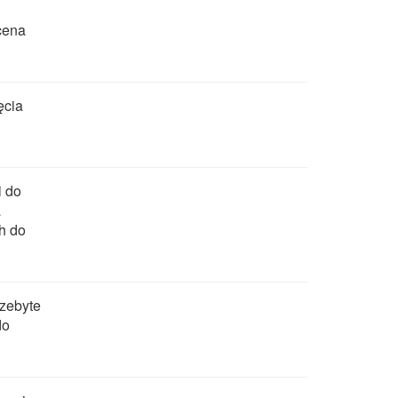
cena
ęcia
i do
a
h do
rzebyte
do