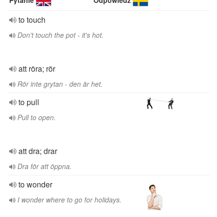
Pytanie
Odpowiedź
to touch
Don't touch the pot - it's hot.
att röra; rör
Rör inte grytan - den är het.
to pull
Pull to open.
att dra; drar
Dra för att öppna.
to wonder
I wonder where to go for holidays.