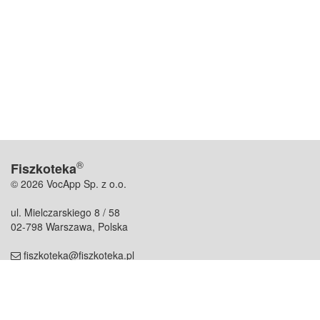
®
Fiszkoteka
© 2026 VocApp Sp. z o.o.
ul. Mielczarskiego 8 / 58
02-798 Warszawa, Polska
fiszkoteka@fiszkoteka.pl
NIP: 951 245 79 19
REGON: 369 727 696