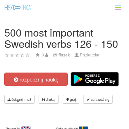
Toggl
naviga
500 most important
Swedish verbs 126 - 150
0
25 fiszek
Fiszkoteka
rozpocznij naukę
ściągnij mp3
drukuj
graj
sprawdź się