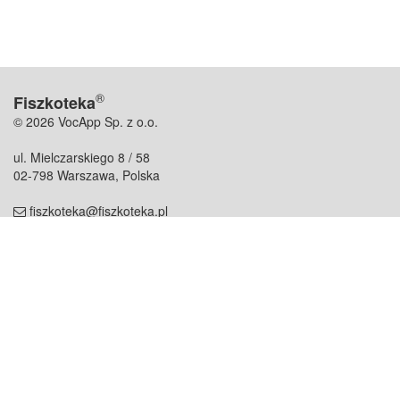
®
Fiszkoteka
© 2026 VocApp Sp. z o.o.
ul. Mielczarskiego 8 / 58
02-798 Warszawa, Polska
fiszkoteka@fiszkoteka.pl
NIP: 951 245 79 19
REGON: 369 727 696