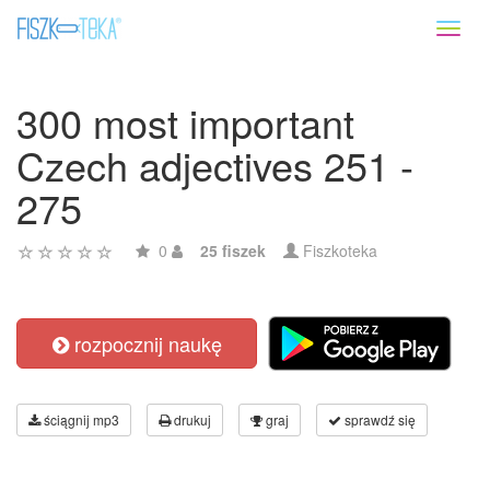
Toggl
naviga
300 most important
Czech adjectives 251 -
275
0
25 fiszek
Fiszkoteka
rozpocznij naukę
ściągnij mp3
drukuj
graj
sprawdź się