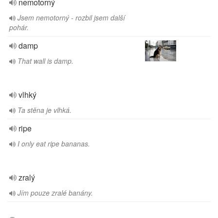
nemotorný
Jsem nemotorný - rozbil jsem další
pohár.
damp
That wall is damp.
vlhký
Ta stěna je vlhká.
ripe
I only eat ripe bananas.
zralý
Jím pouze zralé banány.