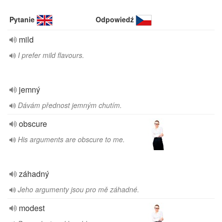
Pytanie
Odpowiedź
mild
I prefer mild flavours.
jemný
Dávám přednost jemným chutím.
obscure
His arguments are obscure to me.
záhadný
Jeho argumenty jsou pro mě záhadné.
modest