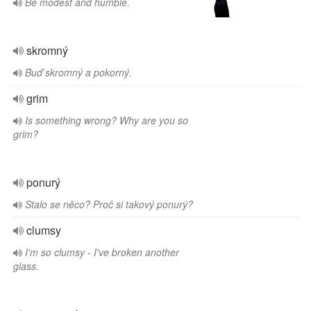
Be modest and humble.
skromný
Buď skromný a pokorný.
grim
Is something wrong? Why are you so
grim?
ponurý
Stalo se něco? Proč si takový ponurý?
clumsy
I'm so clumsy - I've broken another
glass.