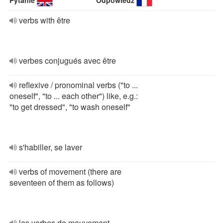
Pytanie
Odpowiedź
verbs with être
verbes conjugués avec être
reflexive / pronominal verbs ("to ...
oneself", "to ... each other") like, e.g.:
"to get dressed", "to wash oneself"
s'habiller, se laver
verbs of movement (there are
seventeen of them as follows)
les verbes de mouvement