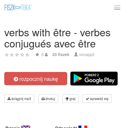
Toggl
naviga
verbs with être - verbes
conjugués avec être
0
20 fiszek
vocapp2
rozpocznij naukę
ściągnij mp3
drukuj
graj
sprawdź się