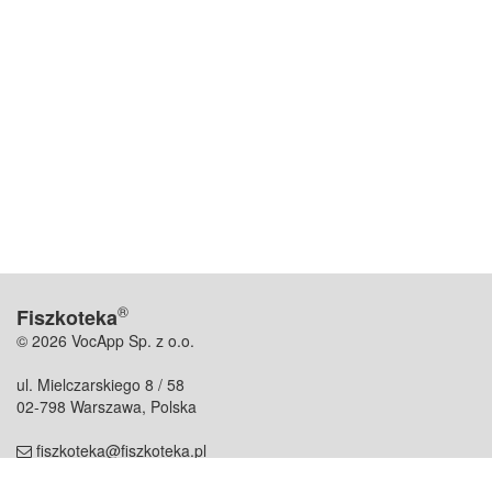
®
Fiszkoteka
© 2026 VocApp Sp. z o.o.
ul. Mielczarskiego 8 / 58
02-798 Warszawa, Polska
fiszkoteka@fiszkoteka.pl