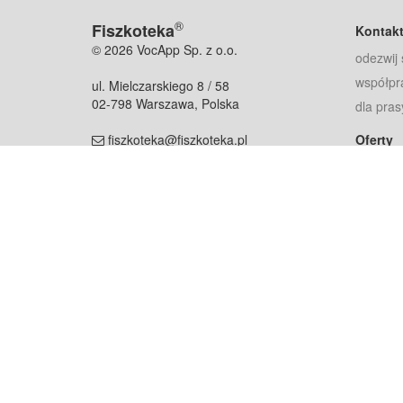
®
Fiszkoteka
Kontak
© 2026 VocApp Sp. z o.o.
odezwij 
współpr
ul. Mielczarskiego 8 / 58
02-798 Warszawa, Polska
dla pras
fiszkoteka@fiszkoteka.pl
Oferty
dla rodz
NIP: 951 245 79 19
dla kore
REGON: 369 727 696
Pomoc
Najczęst