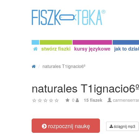
stwórz fiszki
kursy językowe
jak to dzia
naturales T1ignacio6º
naturales T1ignacio6
0
15 fiszek
carmenserra
rozpocznij naukę
ściągnij mp3