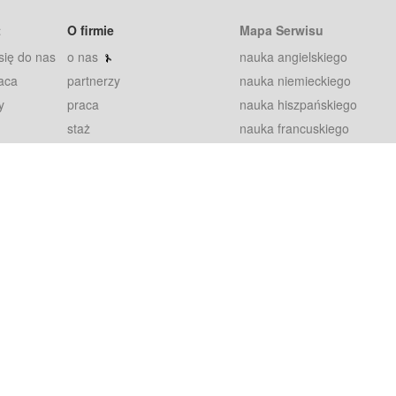
t
O firmie
Mapa Serwisu
się do nas
o nas
nauka angielskiego
aca
partnerzy
nauka niemieckiego
y
praca
nauka hiszpańskiego
staż
nauka francuskiego
blog
nauka rosyjskiego
in
2000+ opinii
nauka norweskiego
petytorów
nauka szwedzkiego
Warunki
fiszki
100% gwarancja
sze pytania
najnowsze lekcje
regulamin
Extra
prywatność i ciasteczka
RODO
plugin