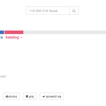
ła
katalog
º
no61
drukuj
graj
sprawdź się