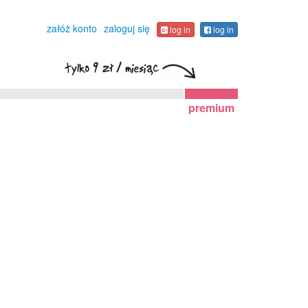
załóż konto
zaloguj się
log in
log in
premium