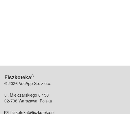
®
Fiszkoteka
© 2026 VocApp Sp. z o.o.
ul. Mielczarskiego 8 / 58
02-798 Warszawa, Polska
fiszkoteka@fiszkoteka.pl
NIP: 951 245 79 19
REGON: 369 727 696