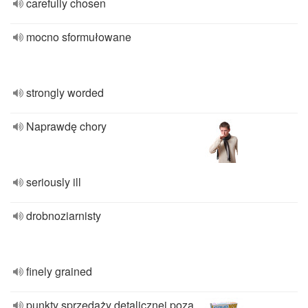
carefully chosen
mocno sformułowane
strongly worded
Naprawdę chory
seriously ill
drobnoziarnisty
finely grained
punkty sprzedaży detalicznej poza