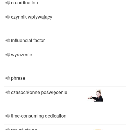
co-ordination
czynnik wpływający
influencial factor
wyrażenie
phrase
czasochłonne poświęcenie
time-consuming dedication
rozlać się do