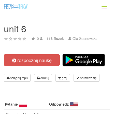
Toggl
naviga
unit 6
0
118 fiszek
Ola Sosnowska
rozpocznij naukę
ściągnij mp3
drukuj
graj
sprawdź się
Pytanie
Odpowiedź